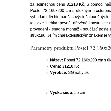
za jedinečnou cenu
31218 Kč
. S pomocí naše
Postel 72 160x200 cm s úložným prostorem. 
výhodami těchto nadčasových čalouněných po
televize. Lehká, pevná, dřevěná konstrukce do
provedení - snadná montáž - součástí postel
strukturu. Jejím charakteristickým znakem je 
Parametry produktu Postel 72 160x
Název:
Postel 72 160x200 cm s ú
Cena:
31218 Kč
Výrobce:
SG nabytek
Výška sedu:
55 cm