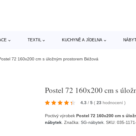
ACE
TEXTIL
KUCHYNĚ A JÍDELNA
NÁBY
Postel 72 160x200 cm s úložným prostorem Béžová
Postel 72 160x200 cm s úlo
4.3
/
5
(
23
hodnocení
)
Poctivý výrobek
Postel 72 160x200 cm s úlo
nábytek
. Značka:
SG-nábytek
. SKU: 035-1171-