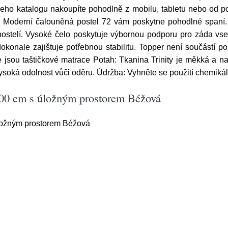
ho katalogu nakoupíte pohodlně z mobilu, tabletu nebo od počít
Moderní čalouněná postel 72 vám poskytne pohodlné spaní. 
stelí. Vysoké čelo poskytuje výbornou podporu pro záda vsedě
konale zajištuje potřebnou stabilitu. Topper není součástí post
e jsou taštičkové matrace Potah: Tkanina Trinity je měkká a n
vysoká odolnost vůči oděru. Údržba: Vyhněte se použití chemikál
200 cm s úložným prostorem Béžová
ložným prostorem Béžová