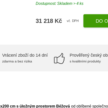
Dostupnost:
Skladem > 4 ks
31 218 Kč
DO O
vč. DPH
Vrácení zboží do 14 dní
Prověřený český o
zdarma a bez rizika
s kvalitními produkty
0x200 cm s úložným prostorem Béžová
od oblíbené společno