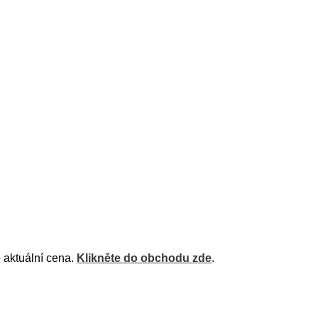
 aktuální cena.
Klikněte do obchodu zde
.