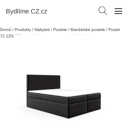
Bydlíme CZ.cz
Vyhledávání
Domů
/
Produkty
/
Nábytek
/
Postele
/
Manželské postele
/
Postel
72 120x200 cm s úložným prostorem Hnědá I