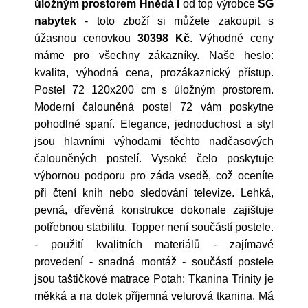
úložným prostorem Hnědá I
od top výrobce
SG
nabytek
- toto zboží si můžete zakoupit s
úžasnou cenovkou
30398 Kč
. Výhodné ceny
máme pro všechny zákazníky. Naše heslo:
kvalita, výhodná cena, prozákaznický přístup.
Postel 72 120x200 cm s úložným prostorem.
Moderní čalouněná postel 72 vám poskytne
pohodlné spaní. Elegance, jednoduchost a styl
jsou hlavními výhodami těchto nadčasových
čalouněných postelí. Vysoké čelo poskytuje
výbornou podporu pro záda vsedě, což oceníte
při čtení knih nebo sledování televize. Lehká,
pevná, dřevěná konstrukce dokonale zajištuje
potřebnou stabilitu. Topper není součástí postele.
- použití kvalitních materiálů - zajímavé
provedení - snadná montáž - součástí postele
jsou taštičkové matrace Potah: Tkanina Trinity je
měkká a na dotek příjemná velurová tkanina. Má