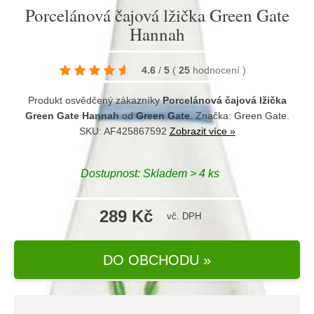
Porcelánová čajová lžička Green Gate
Hannah
4.6
/
5
(
25
hodnocení
)
Produkt osvědčený zákazníky
Porcelánová čajová lžička
Green Gate Hannah
od
Green Gate
. Značka:
Green Gate
.
SKU: AF425867592
Zobrazit více »
Dostupnost:
Skladem > 4 ks
289 Kč
vč. DPH
DO OBCHODU »