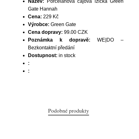
Název:
Porcelánová čajová lžička Green
Gate Hannah
Cena:
229 Kč
Výrobce:
Green Gate
Cena dopravy:
99.00 CZK
Poznámka k dopravě:
WE|DO –
Bezkontaktní předání
Dostupnost:
in stock
:
:
Podobné produkty