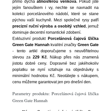
přímo dýchá
atmosférou venkova
. Pokud jste
jejím fanouškem i vy, nechte se navnadit na
kolekci porcelánového nádobí, které se stane
pýchou vaší kuchyně. Mezi společné rysy patří
precizní ruční výroba a osobitý vzhled
, jemuž
dominuje decentní romantické zdobení.
Exkluzivní produkt
Porcelánová čajová lžička
Green Gate Hannah
kvalitní značky
Green Gate
- tento artikl doporučujeme s neuvěřitelnou
slevou za
229 Kč
. Nákup přes nás znamená
jistotu dobré ceny. Dopravné bez jakéhokoliv
poplatku se nyní vztahuje na objednávky s
minimální hodnotou Kč. Neotálejte s nákupem,
cenu můžeme garantovat jen pro dnešní den.
Parametry produktu: Porcelánová čajová lžička
Green Gate Hannah