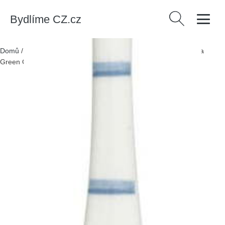
Bydlíme CZ.cz
Vyhledávání
Domů
/
Produkty
/
Kuchyně a jídelna
/
Porcelánová čajová lžička
Green Gate Hannah