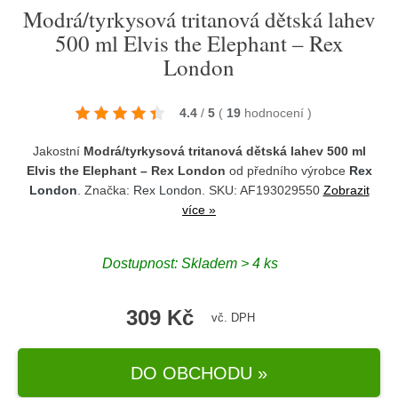
Modrá/tyrkysová tritanová dětská lahev
500 ml Elvis the Elephant – Rex
London
4.4
/
5
(
19
hodnocení
)
Jakostní
Modrá/tyrkysová tritanová dětská lahev 500 ml
Elvis the Elephant – Rex London
od předního výrobce
Rex
London
. Značka:
Rex London
. SKU: AF193029550
Zobrazit
více »
Dostupnost:
Skladem > 4 ks
309 Kč
vč. DPH
DO OBCHODU »