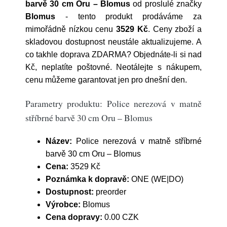
barvě 30 cm Oru – Blomus
od proslulé značky
Blomus
- tento produkt prodáváme za
mimořádně nízkou cenu
3529 Kč
. Ceny zboží a
skladovou dostupnost neustále aktualizujeme. A
co takhle doprava ZDARMA? Objednáte-li si nad
Kč, neplatíte poštovné. Neotálejte s nákupem,
cenu můžeme garantovat jen pro dnešní den.
Parametry produktu: Police nerezová v matně
stříbrné barvě 30 cm Oru – Blomus
Název:
Police nerezová v matně stříbrné
barvě 30 cm Oru – Blomus
Cena:
3529 Kč
Poznámka k dopravě:
ONE (WE|DO)
Dostupnost:
preorder
Výrobce:
Blomus
Cena dopravy:
0.00 CZK