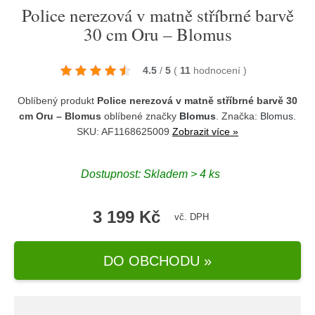
Police nerezová v matně stříbrné barvě
30 cm Oru – Blomus
4.5
/
5
(
11
hodnocení
)
Oblíbený produkt
Police nerezová v matně stříbrné barvě 30
cm Oru – Blomus
oblíbené značky
Blomus
. Značka:
Blomus
.
SKU: AF1168625009
Zobrazit více »
Dostupnost:
Skladem > 4 ks
3 199 Kč
vč. DPH
DO OBCHODU »