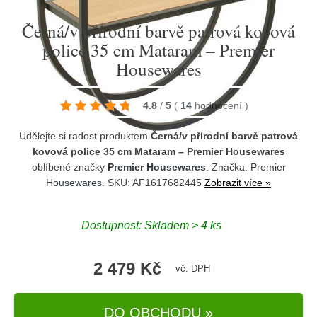
Černá/v přírodní barvě patrová kovová
police 35 cm Mataram – Premier
Housewares
4.8
/
5
(
14
hodnocení
)
Udělejte si radost produktem
Černá/v přírodní barvě patrová
kovová police 35 cm Mataram – Premier Housewares
oblíbené značky
Premier Housewares
. Značka:
Premier
Housewares
. SKU: AF1617682445
Zobrazit více »
Dostupnost:
Skladem > 4 ks
2 479 Kč
vč. DPH
DO OBCHODU »