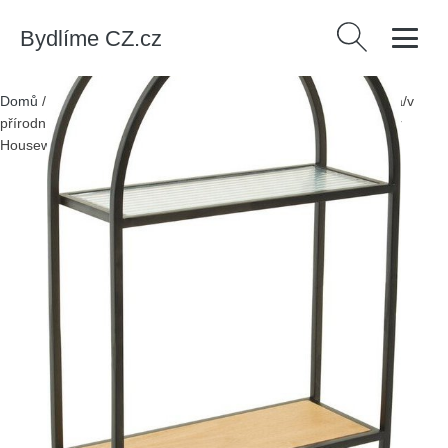
Bydlíme CZ.cz
Vyhledávání
Domů
/
Produkty
/
> Nábytek > Úložné prostory > Police
/
Černá/v
přírodní barvě patrová kovová police 35 cm Mataram – Premier
Housewares