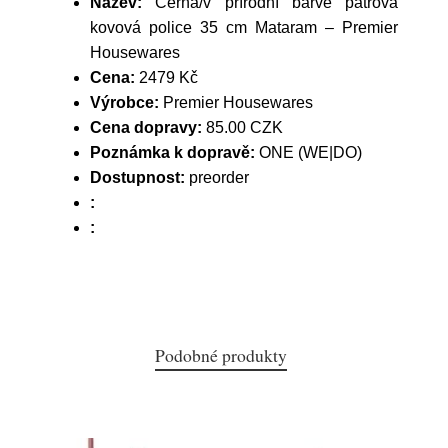
Název:
Černá/v přírodní barvě patrová
kovová police 35 cm Mataram – Premier
Housewares
Cena:
2479 Kč
Výrobce:
Premier Housewares
Cena dopravy:
85.00 CZK
Poznámka k dopravě:
ONE (WE|DO)
Dostupnost:
preorder
:
:
Podobné produkty