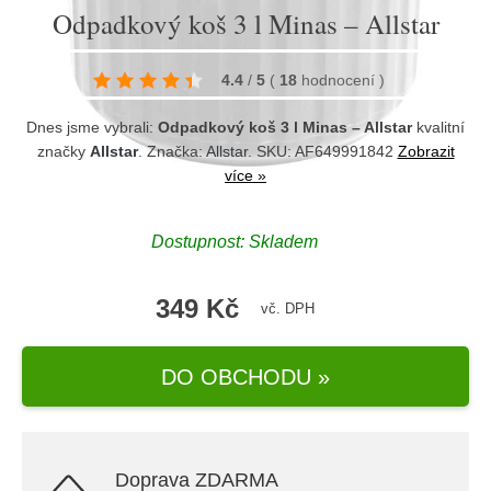
Odpadkový koš 3 l Minas – Allstar
4.4
/
5
(
18
hodnocení
)
Dnes jsme vybrali:
Odpadkový koš 3 l Minas – Allstar
kvalitní
značky
Allstar
. Značka:
Allstar
. SKU: AF649991842
Zobrazit
více »
Dostupnost:
Skladem
349 Kč
vč. DPH
DO OBCHODU »
Doprava ZDARMA