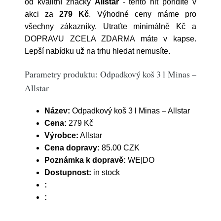
od kvalitní značky
Allstar
- tento hit pořídíte v
akci za
279 Kč
. Výhodné ceny máme pro
všechny zákazníky. Utraťte minimálně Kč a
DOPRAVU ZCELA ZDARMA máte v kapse.
Lepší nabídku už na trhu hledat nemusíte.
Parametry produktu: Odpadkový koš 3 l Minas –
Allstar
Název:
Odpadkový koš 3 l Minas – Allstar
Cena:
279 Kč
Výrobce:
Allstar
Cena dopravy:
85.00 CZK
Poznámka k dopravě:
WE|DO
Dostupnost:
in stock
:
: