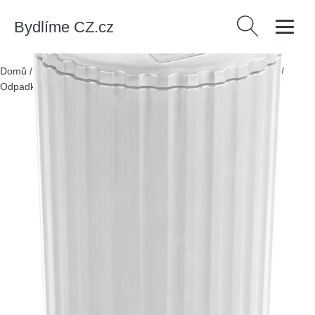
Bydlíme CZ.cz
Vyhledávání
Domů
/
Produkty
/
> Bytové doplňky > Úklid > Odpadkové koše
/
Odpadkový koš 3 l Minas – Allstar