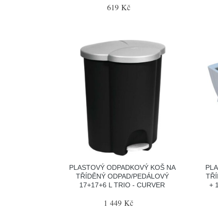
619 Kč
PLASTOVÝ ODPADKOVÝ KOŠ NA
PL
TŘÍDĚNÝ ODPAD/PEDÁLOVÝ
TŘ
17+17+6 L TRIO - CURVER
+ 
1 449 Kč