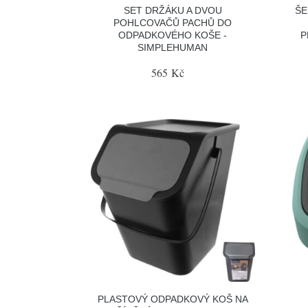
SET DRŽÁKU A DVOU
ŠE
POHLCOVAČŮ PACHŮ DO
ODPADKOVÉHO KOŠE -
P
SIMPLEHUMAN
565 Kč
PLASTOVÝ ODPADKOVÝ KOŠ NA