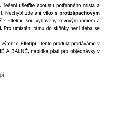
u řešení ušetříte spoustu potřebného místa a
 l. Nechybí zde ani
víko s protizápachovým
koše Elletipi jsou vybaveny kovovým rámem a
 Pro umístění rámu do skříňky není třeba se
o výrobce
Elletipi
- tento produkt prodáváme v
É A BALNÉ, nabídka platí pro objednávky v
pi