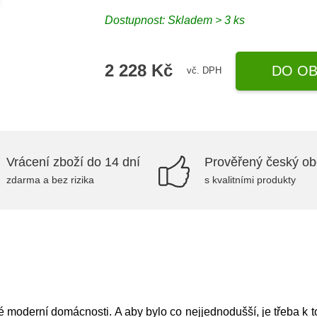
Dostupnost:
Skladem > 3 ks
2 228 Kč
DO OB
vč. DPH
Vrácení zboží do 14 dní
Prověřený český o
zdarma a bez rizika
s kvalitními produkty
 moderní domácnosti. A aby bylo co nejjednodušší, je třeba k t