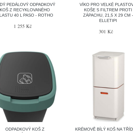
DÝ PEDÁLOVÝ ODPADKOVÝ
VÍKO PRO VELKÉ PLASTO
KOŠ Z RECYKLOVANÉHO
KOŠE S FILTREM PROTI
LASTU 40 L PASO - ROTHO
ZÁPACHU, 21,5 X 29 CM 
ELLETIPI
1 255 Kč
301 Kč
ODPADKOVÝ KOŠ Z
KRÉMOVĚ BÍLÝ KOŠ NA TŘÍ