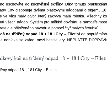
adno uschováte do kuchyňské skříňky. Díky tomuto praktickém
řady City disponuje dvěma plastovými nádobami o objemu 18
 ve víku malý otvor, který zakrývá malá roletka. Všechny 
utí všech nádob. Systém pro měkké dovírání je samozřejmostí.
nete dle přiloženého návodu a pomocí čtyř malých šroubků.
 na tříděný odpad 18 + 18 l City – Elletipi
od populárníh
hle nabídka se zařadí mezi bestsellery. NEPLAŤTE DOPRAVN
kový koš na tříděný odpad 18 + 18 l City – Elleti
ný odpad 18 + 18 l City – Elletipi