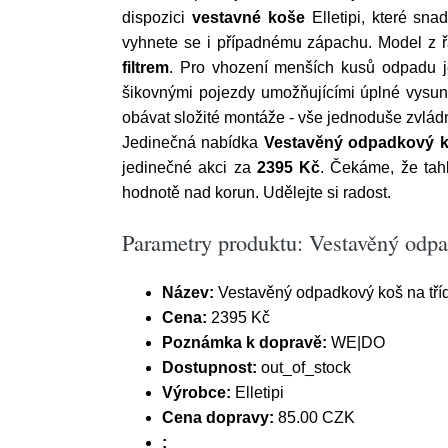
dispozici
vestavné koše
Elletipi, které sn
vyhnete se i případnému zápachu. Model z 
filtrem
. Pro vhození menších kusů odpadu je
šikovnými pojezdy umožňujícími úplné vysun
obávat složité montáže - vše jednoduše zvlád
Jedinečná nabídka
Vestavěný odpadkový koš
jedinečné akci za
2395 Kč
. Čekáme, že ta
hodnotě nad korun. Udělejte si radost.
Parametry produktu: Vestavěný odpad
Název:
Vestavěný odpadkový koš na třídě
Cena:
2395 Kč
Poznámka k dopravě:
WE|DO
Dostupnost:
out_of_stock
Výrobce:
Elletipi
Cena dopravy:
85.00 CZK
: