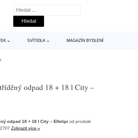
Vyhledávání
TEK
SVÍTIDLA
MAGAZÍN BYDLENÍ
i
říděný odpad 18 + 18 l City –
ý odpad 18 + 18 l City – Elletipi
od proslulé
92707
Zobrazit více »