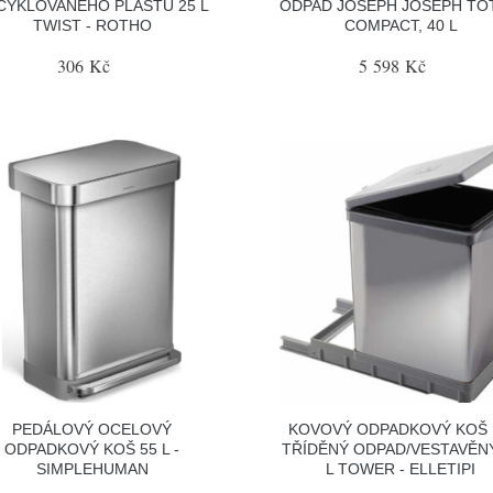
CYKLOVANÉHO PLASTU 25 L
ODPAD JOSEPH JOSEPH TO
TWIST - ROTHO
COMPACT, 40 L
306 Kč
5 598 Kč
PEDÁLOVÝ OCELOVÝ
KOVOVÝ ODPADKOVÝ KOŠ
ODPADKOVÝ KOŠ 55 L -
TŘÍDĚNÝ ODPAD/VESTAVĚNÝ
SIMPLEHUMAN
L TOWER - ELLETIPI