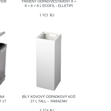
TEM
TŘÍDĚNÝ ODPAD/VESTAVĚNÝ 8 +
8 + 8 + 8 L ECOFIL - ELLETIPI
1 921 Kč
 NA
BÍLÝ KOVOVÝ ODPADKOVÝ KOŠ
 17
27 L TALL – YAMAZAKI
3 374 Kč