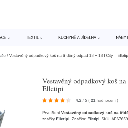
ACE
TEXTIL
KUCHYNĚ A JÍDELNA
NÁBY
oše
/
Vestavěný odpadkový koš na tříděný odpad 18 + 18 l City – Elletip
Vestavěný odpadkový koš na t
Elletipi
4.2
/
5
(
21
hodnocení
)
Prvotřídní
Vestavěný odpadkový koš na tříděn
značky
Elletipi
. Značka:
Elletipi
. SKU: AF6765