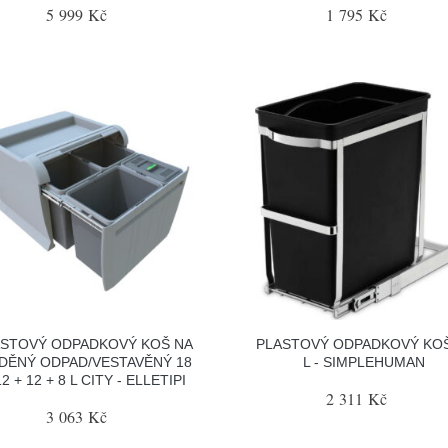
5 999 Kč
1 795 Kč
ASTOVÝ ODPADKOVÝ KOŠ NA
PLASTOVÝ ODPADKOVÝ KOŠ
ÍDĚNÝ ODPAD/VESTAVĚNÝ 18
L - SIMPLEHUMAN
12 + 12 + 8 L CITY - ELLETIPI
2 311 Kč
3 063 Kč