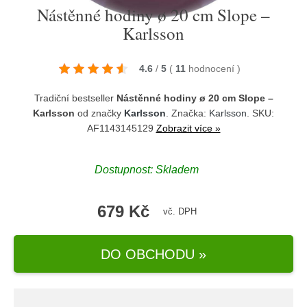
Nástěnné hodiny ø 20 cm Slope –
Karlsson
4.6
/
5
(
11
hodnocení
)
Tradiční bestseller
Nástěnné hodiny ø 20 cm Slope –
Karlsson
od značky
Karlsson
. Značka:
Karlsson
. SKU:
AF1143145129
Zobrazit více »
Dostupnost:
Skladem
679 Kč
vč. DPH
DO OBCHODU »