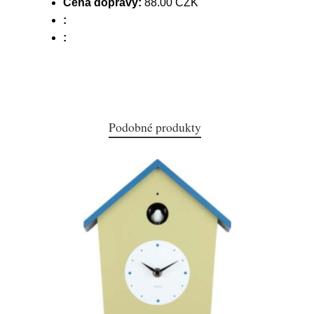
Cena dopravy:
88.00 CZK
:
:
Podobné produkty