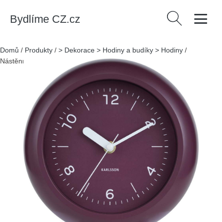
Bydlíme CZ.cz
Vyhledávání
Domů
/
Produkty
/
> Dekorace > Hodiny a budíky > Hodiny
/
Nástěnné hodiny ø 20 cm Slope – Karlsson