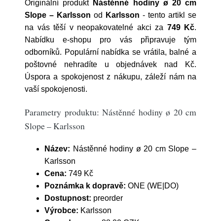
Originální produkt
Nástěnné hodiny ø 20 cm
Slope – Karlsson
od
Karlsson
- tento artikl se
na vás těší v neopakovatelné akci za
749 Kč
.
Nabídku e-shopu pro vás připravuje tým
odborníků. Populární nabídka se vrátila, balné a
poštovné nehradíte u objednávek nad Kč.
Úspora a spokojenost z nákupu, záleží nám na
vaší spokojenosti.
Parametry produktu: Nástěnné hodiny ø 20 cm
Slope – Karlsson
Název:
Nástěnné hodiny ø 20 cm Slope –
Karlsson
Cena:
749 Kč
Poznámka k dopravě:
ONE (WE|DO)
Dostupnost:
preorder
Výrobce:
Karlsson