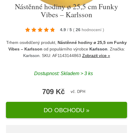
Nástěnné hodiny ø 25,5 cm Funky
Vibes – Karlsson
4.9
/
5
(
26
hodnocení
)
Trhem osvědčený produkt,
Nástěnné hodiny ø 25,5 cm Funky
Vibes – Karlsson
od populárního výrobce
Karlsson
. Značka:
Karlsson
. SKU: AF1143144863
Zobrazit více »
Dostupnost:
Skladem > 3 ks
709 Kč
vč. DPH
DO OBCHODU »