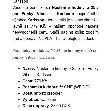
Karlsson
Vaše oblíbené zboží
Nástěnné hodiny ø 25,5
cm Funky Vibes – Karlsson
populárního
výrobce
Karlsson
- tento artikl je v tento okamžik
levně za
779 Kč
. V našem obchodě najdete
nejvýhodnější ceny. Stačí naplnit košík zbožím
nad a dopravu NEPLATÍTE. Udělejte si radost.
Parametry produktu: Nástěnné hodiny ø 25,5 cm
Funky Vibes – Karlsson
Název:
Nástěnné hodiny ø 25,5 cm Funky
Vibes – Karlsson
Cena:
779 Kč
Poznámka k dopravě:
ONE (WE|DO)
Dostupnost:
preorder
Výrobce:
Karlsson
Cena dopravy:
88.00 CZK