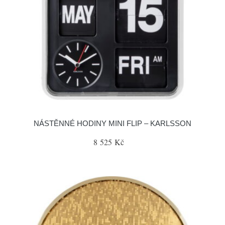
NÁSTĚNNÉ HODINY MINI FLIP – KARLSSON
8 525 Kč