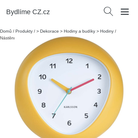
Bydlíme CZ.cz
Vyhledávání
Domů
/
Produkty
/
> Dekorace > Hodiny a budíky > Hodiny
/
Nástěnné hodiny ø 25,5 cm Funky Vibes – Karlsson