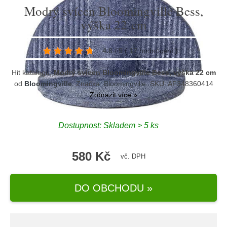
Modrý svícen Bloomingville Bess,
výška 22 cm
4.8
/
5
(
17
hodnocení
)
Hit katalogu:
Modrý svícen Bloomingville Bess, výška 22 cm
od
Bloomingville
. Značka:
Bloomingville
. SKU: AF348360414
Zobrazit více »
Dostupnost:
Skladem > 5 ks
580 Kč
vč. DPH
DO OBCHODU »