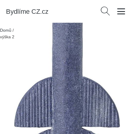
Bydlíme CZ.cz
Vyhledávání
Domů
/
Produkty
/
Dekorace
/
Modrý svícen Bloomingville Bess,
výška 22 cm