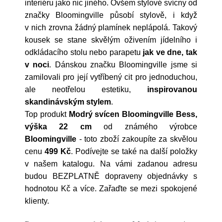
interiéru jako nic jiného. Ovšem stylové svícny od
značky Bloomingville působí stylově, i když
v nich zrovna žádný plamínek neplápolá. Takový
kousek se stane skvělým oživením jídelního i
odkládacího stolu nebo parapetu
jak ve dne, tak
v noci
. Dánskou značku Bloomingville jsme si
zamilovali pro její vytříbený cit pro jednoduchou,
ale neotřelou estetiku,
inspirovanou
skandinávským stylem
.
Top produkt
Modrý svícen Bloomingville Bess,
výška 22 cm
od známého výrobce
Bloomingville
- toto zboží zakoupíte za skvělou
cenu
499 Kč
. Podívejte se také na další položky
v našem katalogu. Na vámi zadanou adresu
budou BEZPLATNĚ dopraveny objednávky s
hodnotou Kč a více. Zařaďte se mezi spokojené
klienty.