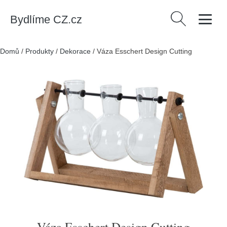
Bydlíme CZ.cz
Vyhledávání
Domů
/
Produkty
/
Dekorace
/
Váza Esschert Design Cutting
Váza Esschert Design Cutting