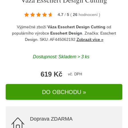
4.7
/
5
(
26
hodnocení
)
Výjimečné zboží
Váza Esschert Design Cutting
od
populárního výrobce
Esschert Design
. Značka:
Esschert
Design
. SKU: AF445062192
Zobrazit více »
Dostupnost:
Skladem > 3 ks
619 Kč
vč. DPH
DO OBCHODU »
Doprava ZDARMA