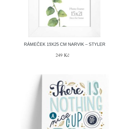
RÁMEČEK 19X25 CM NARVIK – STYLER
249 Kč