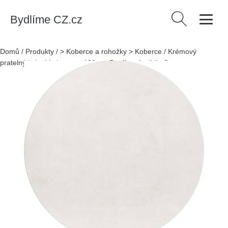
Bydlíme CZ.cz
Vyhledávání
Domů
/
Produkty
/
> Koberce a rohožky > Koberce
/
Krémový
pratelný kulatý koberec ø 120 cm Pouffy – Ayyildiz Carpets