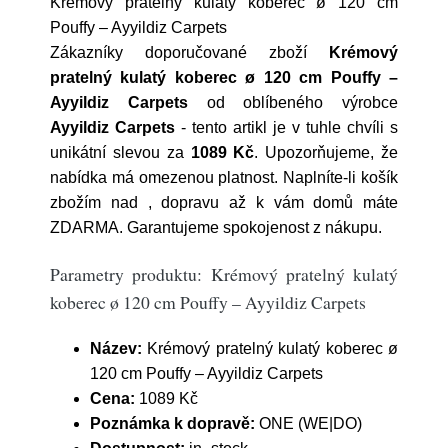
Krémový pratelný kulatý koberec ø 120 cm
Pouffy – Ayyildiz Carpets
Zákazníky doporučované zboží
Krémový
pratelný kulatý koberec ø 120 cm Pouffy –
Ayyildiz Carpets
od oblíbeného výrobce
Ayyildiz Carpets
- tento artikl je v tuhle chvíli s
unikátní slevou za
1089 Kč
. Upozorňujeme, že
nabídka má omezenou platnost. Naplníte-li košík
zbožím nad , dopravu až k vám domů máte
ZDARMA. Garantujeme spokojenost z nákupu.
Parametry produktu: Krémový pratelný kulatý
koberec ø 120 cm Pouffy – Ayyildiz Carpets
Název:
Krémový pratelný kulatý koberec ø
120 cm Pouffy – Ayyildiz Carpets
Cena:
1089 Kč
Poznámka k dopravě:
ONE (WE|DO)