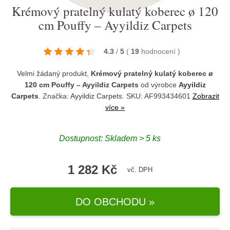
Krémový pratelný kulatý koberec ø 120
cm Pouffy – Ayyildiz Carpets
4.3
/
5
(
19
hodnocení
)
Velmi žádaný produkt,
Krémový pratelný kulatý koberec ø
120 cm Pouffy – Ayyildiz Carpets
od výrobce
Ayyildiz
Carpets
. Značka:
Ayyildiz Carpets
. SKU: AF993434601
Zobrazit
více »
Dostupnost:
Skladem > 5 ks
1 282 Kč
vč. DPH
DO OBCHODU »