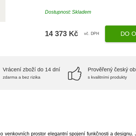
Dostupnost:
Skladem
14 373 Kč
DO O
vč. DPH
Vrácení zboží do 14 dní
Prověřený český o
zdarma a bez rizika
s kvalitními produkty
o venkovních prostor elegantní spojení funkčnosti a designu. Je