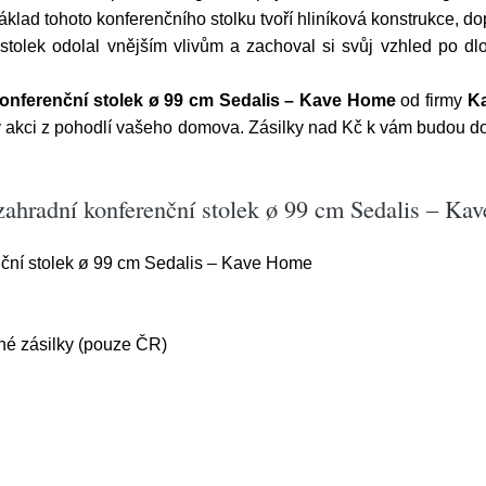
Základ tohoto konferenčního stolku tvoří hliníková konstrukce, d
 stolek odolal vnějším vlivům a zachoval si svůj vzhled po d
onferenční stolek ø 99 cm Sedalis – Kave Home
od firmy
K
í v akci z pohodlí vašeho domova. Zásilky nad Kč k vám budou 
zahradní konferenční stolek ø 99 cm Sedalis – K
nční stolek ø 99 cm Sedalis – Kave Home
é zásilky (pouze ČR)