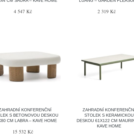
X44 CM SAURA – KAVE HOME
LUANG – GARDEN PLEASU
4 547 Kč
2 319 Kč
ZAHRADNÍ KONFERENČNÍ
ZAHRADNÍ KONFERENČN
LEK S BETONOVOU DESKOU
STOLEK S KERAMICKOU
X80 CM LABRA – KAVE HOME
DESKOU 61X122 CM MAURIN
KAVE HOME
15 532 Kč