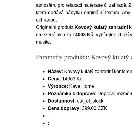
atmosféru pro relaxaci na terase či zahradě. 
která dodává nábytku originální texturu. Aby
ochranou.
Originální produkt
Kovový kulatý zahradní k
omezené akci za
14063 Kč
. Vybírejtee zbož
musíte.
Parametry produktu: Kovový kulatý 
Název:
Kovový kulatý zahradní konfere
Cena:
14063 Kč
Výrobce:
Kave Home
Poznámka k dopravě:
Doprava rozměrn
Dostupnost:
out_of_stock
Cena dopravy:
399.00 CZK
:
: