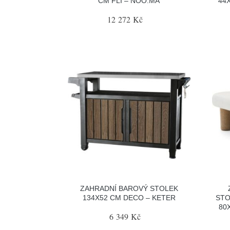
CM FLI – NOO.MA
44
12 272 Kč
ZAHRADNÍ BAROVÝ STOLEK
134X52 CM DECO – KETER
STO
80
6 349 Kč