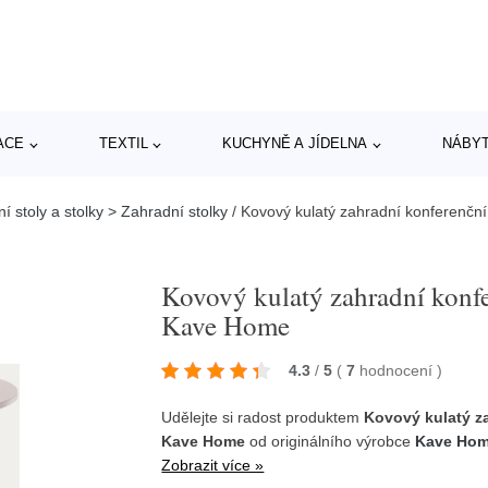
ACE
TEXTIL
KUCHYNĚ A JÍDELNA
NÁBY
 stoly a stolky > Zahradní stolky
/
Kovový kulatý zahradní konferenčn
Kovový kulatý zahradní konfe
Kave Home
4.3
/
5
(
7
hodnocení
)
Udělejte si radost produktem
Kovový kulatý za
Kave Home
od originálního výrobce
Kave Ho
Zobrazit více »