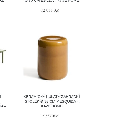
RE
Ø 70 CM ESILDA – KAVE HOME
12 088 Kč
Í
KERAMICKÝ KULATÝ ZAHRADNÍ
STOLEK Ø 35 CM MESQUIDA –
A –
KAVE HOME
2 552 Kč