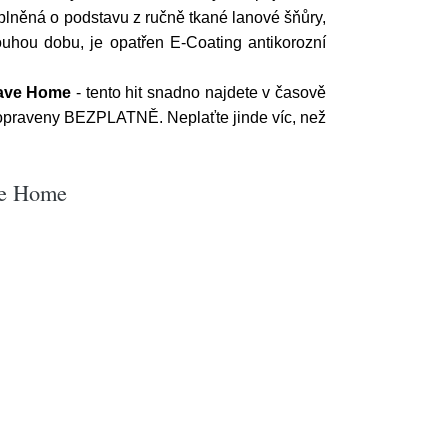
oplněná o podstavu z ručně tkané lanové šňůry,
louhou dobu, je opatřen E-Coating antikorozní
ave Home
- tento hit snadno najdete v časově
dopraveny BEZPLATNĚ. Neplaťte jinde víc, než
ave Home