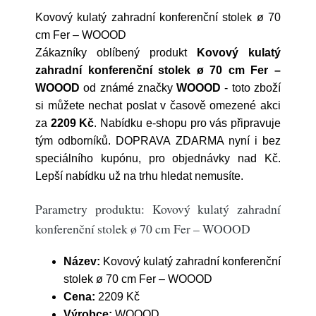
Kovový kulatý zahradní konferenční stolek ø 70
cm Fer – WOOOD
Zákazníky oblíbený produkt
Kovový kulatý
zahradní konferenční stolek ø 70 cm Fer –
WOOOD
od známé značky
WOOOD
- toto zboží
si můžete nechat poslat v časově omezené akci
za
2209 Kč
. Nabídku e-shopu pro vás připravuje
tým odborníků. DOPRAVA ZDARMA nyní i bez
speciálního kupónu, pro objednávky nad Kč.
Lepší nabídku už na trhu hledat nemusíte.
Parametry produktu: Kovový kulatý zahradní
konferenční stolek ø 70 cm Fer – WOOOD
Název:
Kovový kulatý zahradní konferenční
stolek ø 70 cm Fer – WOOOD
Cena:
2209 Kč
Výrobce:
WOOOD