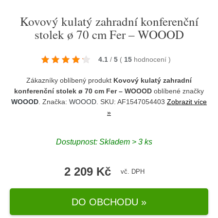
Kovový kulatý zahradní konferenční
stolek ø 70 cm Fer – WOOOD
4.1
/
5
(
15
hodnocení
)
Zákazníky oblíbený produkt
Kovový kulatý zahradní
konferenční stolek ø 70 cm Fer – WOOOD
oblíbené značky
WOOOD
. Značka:
WOOOD
. SKU: AF1547054403
Zobrazit více
»
Dostupnost:
Skladem > 3 ks
2 209 Kč
vč. DPH
DO OBCHODU »