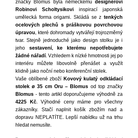
značky Blomus byla německému
designérovi
Robinovi Scholtysikovi
inspirací japonská
umělecká forma origami. Skládá se z
tenkých
ocelových plechů s práškovou povrchovou
úpravou
, které dohromady vytvářejí trojrozměrný
tvar. Stejně jednoduché jako design stolku je i
jeho
sestavení, ke kterému nepotřebujete
žádné nářadí
. Vzhledem k nízké hmotnosti jej po
interiéru můžete libovolně přenášet a využít
klidně jako noční nebo konferenční stolek.
Vaše oblíbené zboží
Kovový kulatý odkládací
stolek ø 35 cm Oru – Blomus
od top značky
Blomus
- tento artikl doporučujeme výhodně za
4225 Kč
. Výhodné ceny máme pro všechny
zákazníky. Stačí naplnit košík zbožím nad a
dopravu NEPLATÍTE. Lepší nabídku už na trhu
hledat nemusíte.