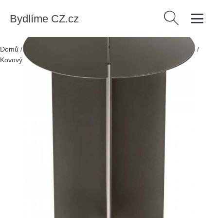
Bydlíme CZ.cz
Vyhledávání
Domů
/
Produkty
/
> Nábytek > Stoly a stolky > Odkládací stolky
/
Kovový kulatý odkládací stolek ø 35 cm Oru – Blomus