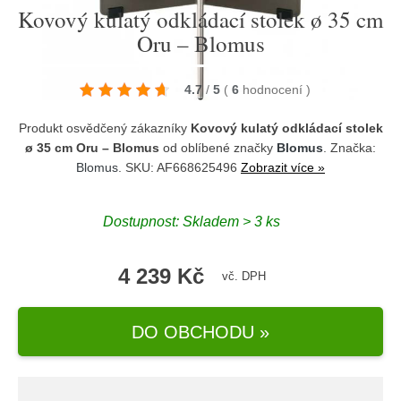
Kovový kulatý odkládací stolek ø 35 cm
Oru – Blomus
4.7
/
5
(
6
hodnocení
)
Produkt osvědčený zákazníky
Kovový kulatý odkládací stolek
ø 35 cm Oru – Blomus
od oblíbené značky
Blomus
. Značka:
Blomus
. SKU: AF668625496
Zobrazit více »
Dostupnost:
Skladem > 3 ks
4 239 Kč
vč. DPH
DO OBCHODU »