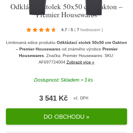
Odkládací stolek 50x50 cm Oakton –
Premier Housewares
4.7
/
5
(
7
hodnocení
)
Limitovaná edice produktu
Odkládací stolek 50x50 cm Oakton
– Premier Housewares
od známého výrobce
Premier
Housewares
. Značka:
Premier Housewares
. SKU:
AF697724004
Zobrazit více »
Dostupnost:
Skladem > 3 ks
3 541 Kč
vč. DPH
DO OBCHODU »