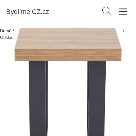
Bydlíme CZ.cz
Vyhledávání
Domů
/
Produkty
/
> Nábytek > Stoly a stolky > Odkládací stolky
/
Odkládací stolek 50x50 cm Oakton – Premier Housewares