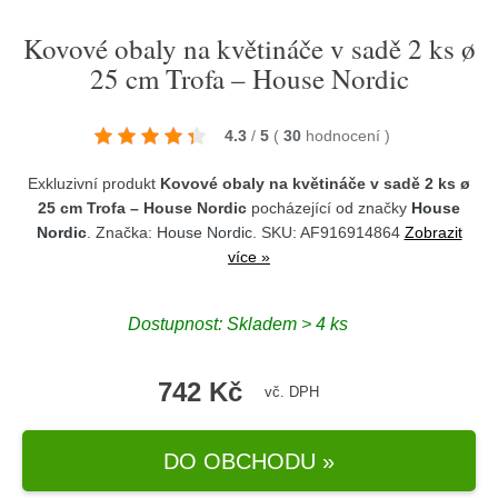
Kovové obaly na květináče v sadě 2 ks ø
25 cm Trofa – House Nordic
4.3
/
5
(
30
hodnocení
)
Exkluzivní produkt
Kovové obaly na květináče v sadě 2 ks ø
25 cm Trofa – House Nordic
pocházející od značky
House
Nordic
. Značka:
House Nordic
. SKU: AF916914864
Zobrazit
více »
Dostupnost:
Skladem > 4 ks
742 Kč
vč. DPH
DO OBCHODU »