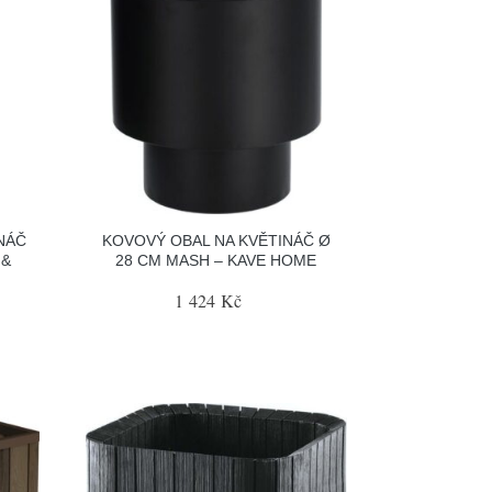
NÁČ
KOVOVÝ OBAL NA KVĚTINÁČ Ø
 &
28 CM MASH – KAVE HOME
1 424 Kč