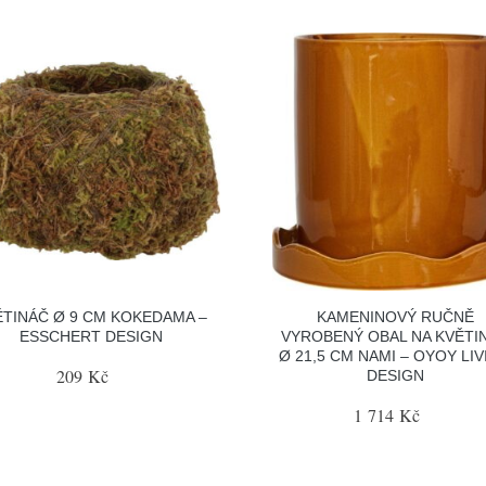
ĚTINÁČ Ø 9 CM KOKEDAMA –
KAMENINOVÝ RUČNĚ
ESSCHERT DESIGN
VYROBENÝ OBAL NA KVĚTI
Ø 21,5 CM NAMI – OYOY LI
209 Kč
DESIGN
1 714 Kč