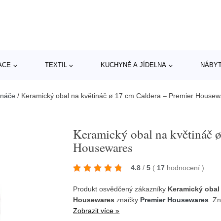
ACE
TEXTIL
KUCHYNĚ A JÍDELNA
NÁBY
ináče
/
Keramický obal na květináč ø 17 cm Caldera – Premier Housew
Keramický obal na květináč ø
Housewares
4.8
/
5
(
17
hodnocení
)
Produkt osvědčený zákazníky
Keramický obal 
Housewares
značky
Premier Housewares
. Z
Zobrazit více »