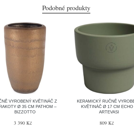
Podobné produkty
ČNĚ VYROBENÝ KVĚTINÁČ Z
KERAMICKÝ RUČNĚ VYROB
RAKOTY Ø 35 CM PATHOM –
KVĚTINÁČ Ø 17 CM ECHO
BIZZOTTO
ARTEVASI
3 390 Kč
809 Kč