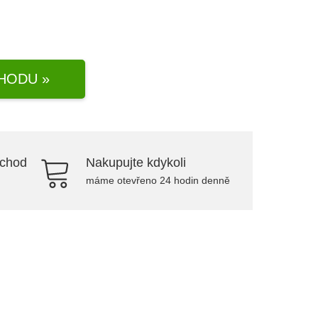
HODU »
bchod
Nakupujte kdykoli
máme otevřeno 24 hodin denně