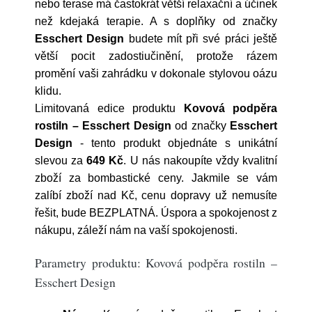
nebo terase má častokrát větší relaxační a účinek
než kdejaká terapie. A s doplňky od značky
Esschert Design
budete mít při své práci ještě
větší pocit zadostiučinění, protože rázem
promění vaši zahrádku v dokonale stylovou oázu
klidu.
Limitovaná edice produktu
Kovová podpěra
rostiln – Esschert Design
od značky
Esschert
Design
- tento produkt objednáte s unikátní
slevou za
649 Kč
. U nás nakoupíte vždy kvalitní
zboží za bombastické ceny. Jakmile se vám
zalíbí zboží nad Kč, cenu dopravy už nemusíte
řešit, bude BEZPLATNÁ. Úspora a spokojenost z
nákupu, záleží nám na vaší spokojenosti.
Parametry produktu: Kovová podpěra rostiln –
Esschert Design