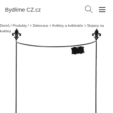
Bydlíme CZ.cz
Vyhledávání
Domů
/
Produkty
/
> Dekorace > Květiny a květináče > Stojany na
květiny
/
Kovová podpěra rostiln – Esschert Design