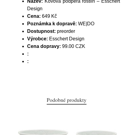
Název:
Kovová podpěra rostiln – Esschert
Design
Cena:
649 Kč
Poznámka k dopravě:
WE|DO
Dostupnost:
preorder
Výrobce:
Esschert Design
Cena dopravy:
99.00 CZK
:
:
Podobné produkty