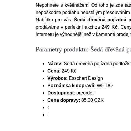
Nepohnete s květináčem! Od toho je zde ta
nepoškodíte podlahu neustálým přesouváním k
Nabídka pro vás:
Šedá dřevěná pojízdná p
prodáváme v perfektní akci za
249 Kč
. Cen
internetu je výhodnější než v kamenné prodejn
Parametry produktu: Šedá dřevěná p
Název:
Šedá dřevěná pojízdná podložka
Cena:
249 Kč
Výrobce:
Esschert Design
Poznámka k dopravě:
WE|DO
Dostupnost:
preorder
Cena dopravy:
85.00 CZK
:
: