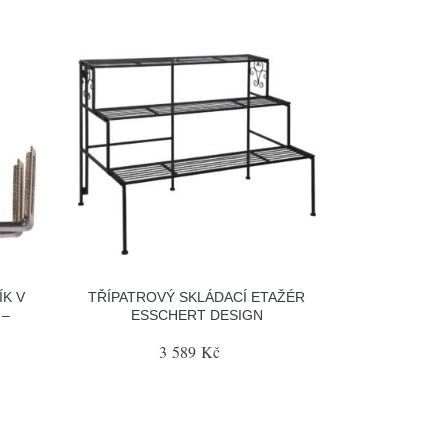
K V
TŘÍPATROVÝ SKLÁDACÍ ETAŽÉR
 –
ESSCHERT DESIGN
3 589 Kč