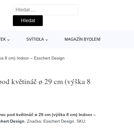
Vyhledávání
TEK
SVÍTIDLA
MAGAZÍN BYDLENÍ
ka 8 cm) Indoor – Esschert Design
pod květináč ø 29 cm (výška 8
n
ec pod květináč ø 29 cm (výška 8 cm) Indoor –
chert Design
. Značka:
Esschert Design
. SKU: