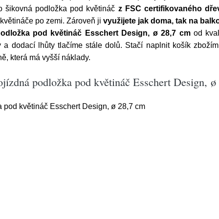
to šikovná podložka pod květináč
z FSC certifikovaného dře
větináče po zemi. Zároveň ji
využijete jak doma, tak na balk
odložka pod květináč Esschert Design, ø 28,7 cm
od kval
y a dodací lhůty tlačíme stále dolů. Stačí naplnit košík zb
ě, která má vyšší náklady.
ojízdná podložka pod květináč Esschert Design, ø
 pod květináč Esschert Design, ø 28,7 cm