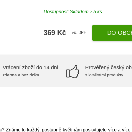
Dostupnost:
Skladem > 5 ks
369 Kč
DO OBC
vč. DPH
Vrácení zboží do 14 dní
Prověřený český o
zdarma a bez rizika
s kvalitními produkty
u
? Známe to každý, postupně květinám poskytujete více a více pr