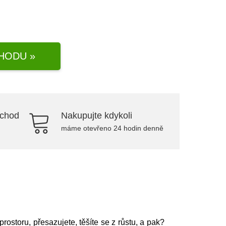
HODU »
bchod
Nakupujte kdykoli
máme otevřeno 24 hodin denně
ostoru, přesazujete, těšíte se z růstu, a pak?