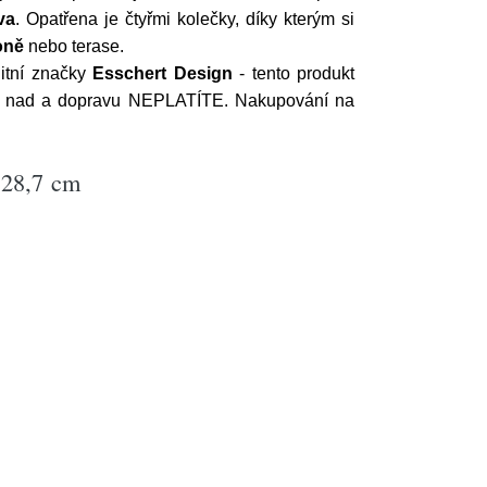
va
. Opatřena je čtyřmi kolečky, díky kterým si
oně
nebo terase.
itní značky
Esschert Design
- tento produkt
ožím nad a dopravu NEPLATÍTE. Nakupování na
 28,7 cm