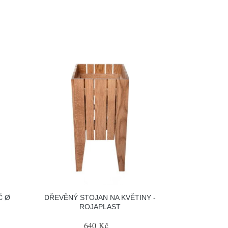
Č Ø
DŘEVĚNÝ STOJAN NA KVĚTINY -
ROJAPLAST
640 Kč