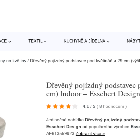
ACE
TEXTIL
KUCHYNĚ A JÍDELNA
NÁBY
any na květiny
/
Dřevěný pojízdný podstavec pod květináč ø 29 cm (výš
Dřevěný pojízdný podstavec 
cm) Indoor – Esschert Desig
4.1
/
5
(
8
hodnocení
)
Jedinečná nabídka
Dřevěný pojízdný podstav
Esschert Design
od populárního výrobce
Ess
AF613559923
Zobrazit více »