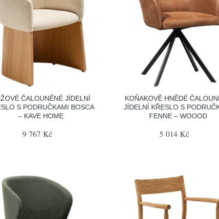
ŽOVÉ ČALOUNĚNÉ JÍDELNÍ
KOŇAKOVĚ HNĚDÉ ČALOUN
ESLO S PODRUČKAMI BOSCA
JÍDELNÍ KŘESLO S PODRUČ
– KAVE HOME
FENNE – WOOOD
9 767 Kč
5 014 Kč