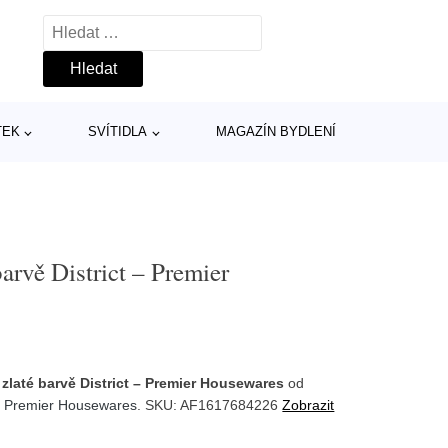
Vyhledávání
TEK
SVÍTIDLA
MAGAZÍN BYDLENÍ
barvě District – Premier
e zlaté barvě District – Premier Housewares
od
:
Premier Housewares
. SKU: AF1617684226
Zobrazit