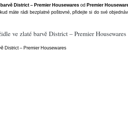
é barvě District – Premier Housewares
od
Premier Housewar
ud máte rádi bezplatné poštovné, přidejte si do své objednávky
idle ve zlaté barvě District – Premier Housewares
rvě District – Premier Housewares