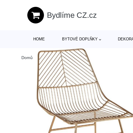
Bydlíme CZ.cz
HOME
BYTOVÉ DOPLŇKY
DEKOR
Domů
/
Produkty
/
> Nábytek > Židle > Jídelní židle
/
Kovová