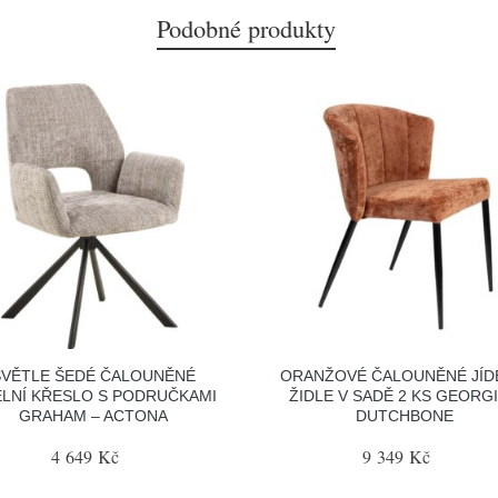
Podobné produkty
SVĚTLE ŠEDÉ ČALOUNĚNÉ
ORANŽOVÉ ČALOUNĚNÉ JÍD
ELNÍ KŘESLO S PODRUČKAMI
ŽIDLE V SADĚ 2 KS GEORGI
GRAHAM – ACTONA
DUTCHBONE
4 649 Kč
9 349 Kč