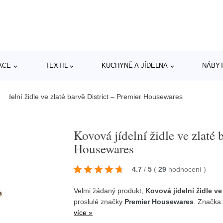
ACE
TEXTIL
KUCHYNĚ A JÍDELNA
NÁBY
 jídelní židle ve zlaté barvě District – Premier Housewares
Kovová jídelní židle ve zlaté 
Housewares
4.7
/
5
(
29
hodnocení
)
Velmi žádaný produkt,
Kovová jídelní židle v
proslulé značky
Premier Housewares
. Značka
více »