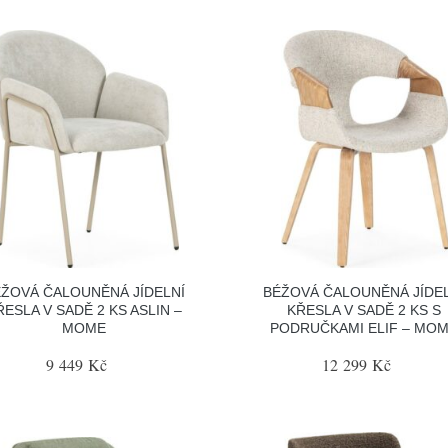
ŽOVÁ ČALOUNĚNÁ JÍDELNÍ
BÉŽOVÁ ČALOUNĚNÁ JÍDE
ŘESLA V SADĚ 2 KS ASLIN –
KŘESLA V SADĚ 2 KS S
MOME
PODRUČKAMI ELIF – MO
9 449 Kč
12 299 Kč