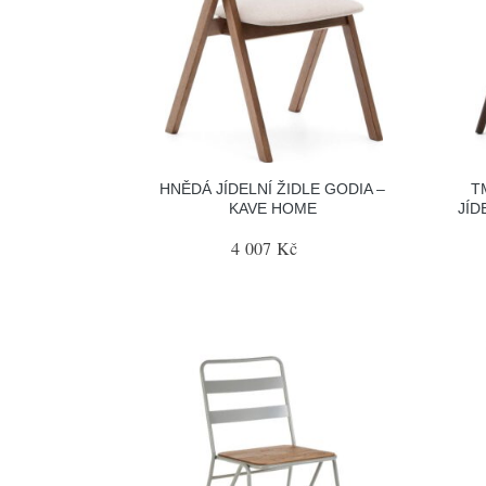
HNĚDÁ JÍDELNÍ ŽIDLE GODIA –
T
KAVE HOME
JÍD
4 007 Kč