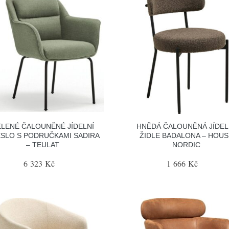
ELENÉ ČALOUNĚNÉ JÍDELNÍ
HNĚDÁ ČALOUNĚNÁ JÍDEL
SLO S PODRUČKAMI SADIRA
ŽIDLE BADALONA – HOUS
– TEULAT
NORDIC
6 323 Kč
1 666 Kč