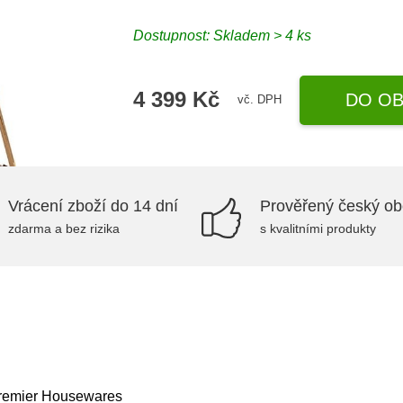
Dostupnost:
Skladem > 4 ks
4 399 Kč
DO OB
vč. DPH
Vrácení zboží do 14 dní
Prověřený český o
zdarma a bez rizika
s kvalitními produkty
– Premier Housewares