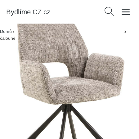
Bydlíme CZ.cz
Vyhledávání
Domů
/
Produkty
/
> Nábytek > Židle > Jídelní židle
/
Světle šedé
čalouněné jídelní křeslo s područkami Graham – Actona