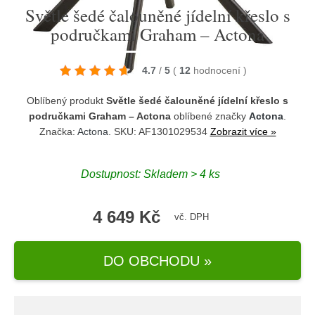
Světle šedé čalouněné jídelní křeslo s
područkami Graham – Actona
4.7
/
5
(
12
hodnocení
)
Oblíbený produkt
Světle šedé čalouněné jídelní křeslo s
područkami Graham – Actona
oblíbené značky
Actona
.
Značka:
Actona
. SKU: AF1301029534
Zobrazit více »
Dostupnost:
Skladem > 4 ks
4 649 Kč
vč. DPH
DO OBCHODU »