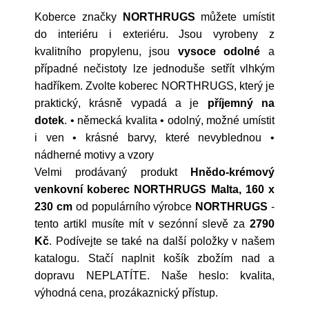
Koberce značky
NORTHRUGS
můžete umístit
do interiéru i exteriéru. Jsou vyrobeny z
kvalitního propylenu, jsou
vysoce odolné
a
případné nečistoty lze jednoduše setřít vlhkým
hadříkem. Zvolte koberec NORTHRUGS, který je
praktický, krásně vypadá a je
příjemný na
dotek
. • německá kvalita • odolný, možné umístit
i ven • krásné barvy, které nevyblednou •
nádherné motivy a vzory
Velmi prodávaný produkt
Hnědo-krémový
venkovní koberec NORTHRUGS Malta, 160 x
230 cm
od populárního výrobce
NORTHRUGS
-
tento artikl musíte mít v sezónní slevě za
2790
Kč
. Podívejte se také na další položky v našem
katalogu. Stačí naplnit košík zbožím nad a
dopravu NEPLATÍTE. Naše heslo: kvalita,
výhodná cena, prozákaznický přístup.