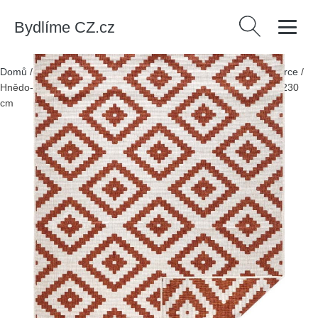
Bydlíme CZ.cz
Vyhledávání
Domů
/
Produkty
/
> Zahrada > Zahradní textil > Venkovní koberce
/
Hnědo-krémový venkovní koberec NORTHRUGS Malta, 160 x 230
cm