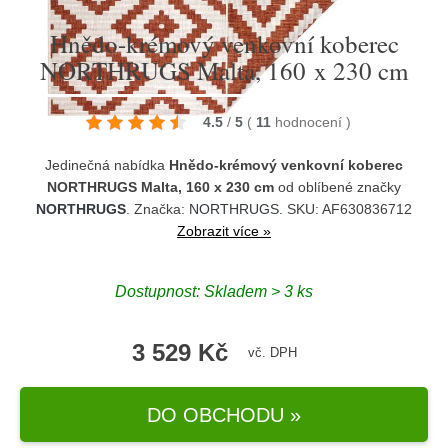
Hnědo-krémový venkovní koberec
NORTHRUGS Malta, 160 x 230 cm
4.5
/
5
(
11
hodnocení
)
Jedinečná nabídka
Hnědo-krémový venkovní koberec
NORTHRUGS Malta, 160 x 230 cm
od oblíbené značky
NORTHRUGS
. Značka:
NORTHRUGS
. SKU: AF630836712
Zobrazit více »
Dostupnost:
Skladem > 3 ks
3 529 Kč
vč. DPH
DO OBCHODU »