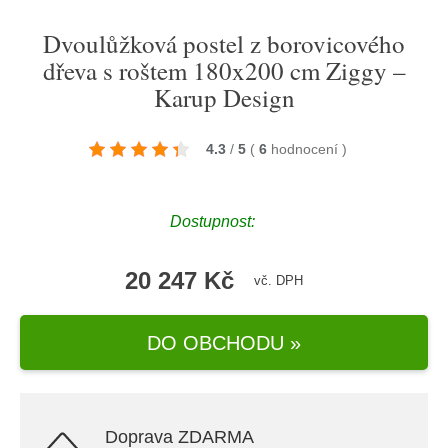
Dvoulůžková postel z borovicového
dřeva s roštem 180x200 cm Ziggy –
Karup Design
4.3
/
5
(
6
hodnocení
)
Dostupnost:
20 247 Kč
vč. DPH
DO OBCHODU »
Doprava ZDARMA