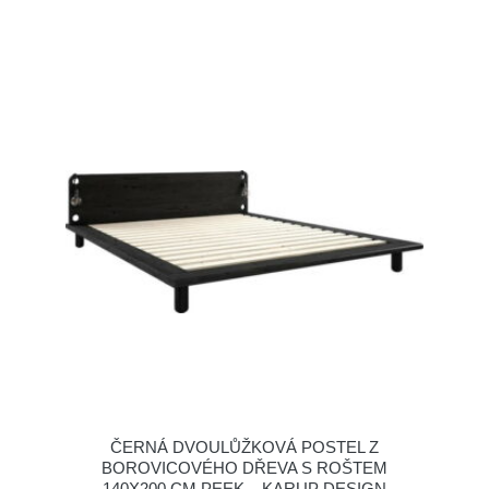
ČERNÁ DVOULŮŽKOVÁ POSTEL Z
BOROVICOVÉHO DŘEVA S ROŠTEM
140X200 CM PEEK – KARUP DESIGN