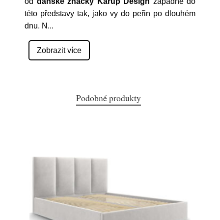
od
dánské značky Karup Design
zapadne do
této představy tak, jako vy do peřin po dlouhém
dnu. N
...
Zobrazit více
Podobné produkty