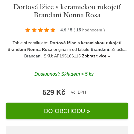
Dortová lžíce s keramickou rukojetí
Brandani Nonna Rosa
4.9
/
5
(
15
hodnocení
)
Tohle si zamilujete:
Dortová lžíce s keramickou rukojetí
Brandani Nonna Rosa
originální od labelu
Brandani
. Značka:
Brandani
. SKU: AF195166115
Zobrazit více »
Dostupnost:
Skladem > 5 ks
529 Kč
vč. DPH
DO OBCHODU »