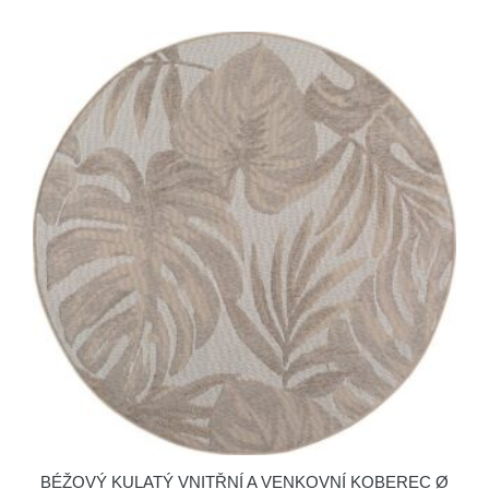
BÉŽOVÝ KULATÝ VNITŘNÍ A VENKOVNÍ KOBEREC Ø