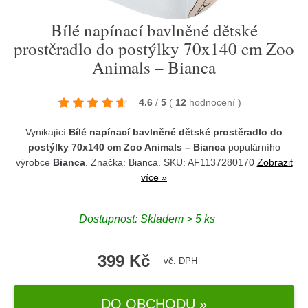
Bílé napínací bavlněné dětské
prostěradlo do postýlky 70x140 cm Zoo
Animals – Bianca
4.6
/
5
(
12
hodnocení
)
Vynikající
Bílé napínací bavlněné dětské prostěradlo do
postýlky 70x140 cm Zoo Animals – Bianca
populárního
výrobce
Bianca
. Značka:
Bianca
. SKU: AF1137280170
Zobrazit
více »
Dostupnost:
Skladem > 5 ks
399 Kč
vč. DPH
DO OBCHODU »