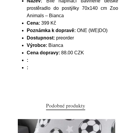
Název:
Bílé napínací bavlněné dětské
prostěradlo do postýlky 70x140 cm Zoo
Animals – Bianca
Cena:
399 Kč
Poznámka k dopravě:
ONE (WE|DO)
Dostupnost:
preorder
Výrobce:
Bianca
Cena dopravy:
88.00 CZK
:
:
Podobné produkty