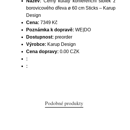
Název:
Černý kulatý konferenční stolek z
borovicového dřeva ø 60 cm Sticks – Karup
Design
Cena:
7349 Kč
Poznámka k dopravě:
WE|DO
Dostupnost:
preorder
Výrobce:
Karup Design
Cena dopravy:
0.00 CZK
:
:
Podobné produkty