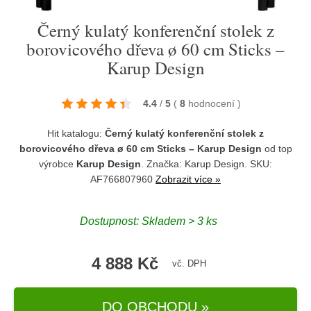
Černý kulatý konferenční stolek z
borovicového dřeva ø 60 cm Sticks –
Karup Design
4.4
/
5
(
8
hodnocení
)
Hit katalogu:
Černý kulatý konferenční stolek z
borovicového dřeva ø 60 cm Sticks – Karup Design
od top
výrobce
Karup Design
. Značka:
Karup Design
. SKU:
AF766807960
Zobrazit více »
Dostupnost:
Skladem > 3 ks
4 888 Kč
vč. DPH
DO OBCHODU »