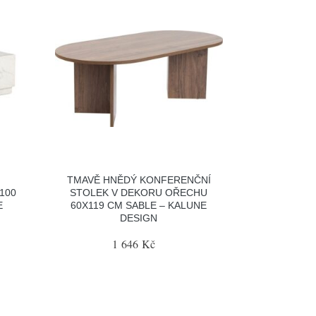
TMAVĚ HNĚDÝ KONFERENČNÍ
100
STOLEK V DEKORU OŘECHU
E
60X119 CM SABLE – KALUNE
DESIGN
1 646 Kč