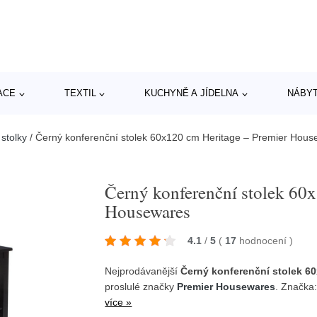
ACE
TEXTIL
KUCHYNĚ A JÍDELNA
NÁBY
 stolky
/
Černý konferenční stolek 60x120 cm Heritage – Premier Hous
Černý konferenční stolek 60
Housewares
4.1
/
5
(
17
hodnocení
)
Nejprodávanější
Černý konferenční stolek 6
proslulé značky
Premier Housewares
. Značka
více »