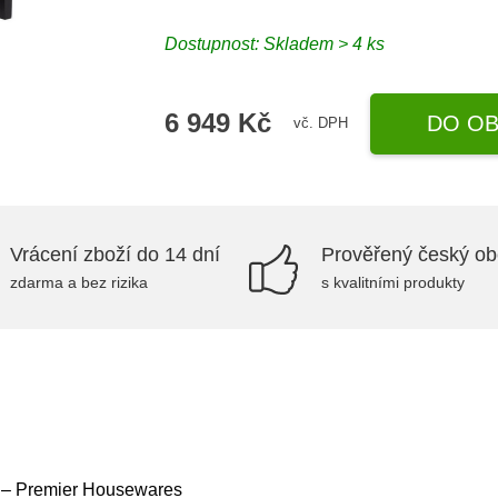
Dostupnost:
Skladem > 4 ks
6 949 Kč
DO OB
vč. DPH
Vrácení zboží do 14 dní
Prověřený český o
zdarma a bez rizika
s kvalitními produkty
e – Premier Housewares