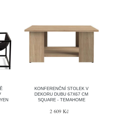
Ě
KONFERENČNÍ STOLEK V
V
DEKORU DUBU 67X67 CM
AYEN
SQUARE - TEMAHOME
2 609 Kč