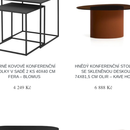
RNÉ KOVOVÉ KONFERENČNÍ
HNĚDÝ KONFERENČNÍ STO
OLKY V SADĚ 2 KS 40X40 CM
SE SKLENĚNOU DESKO
FERA – BLOMUS
74X81,5 CM OLIR – KAVE H
4 249 Kč
6 888 Kč