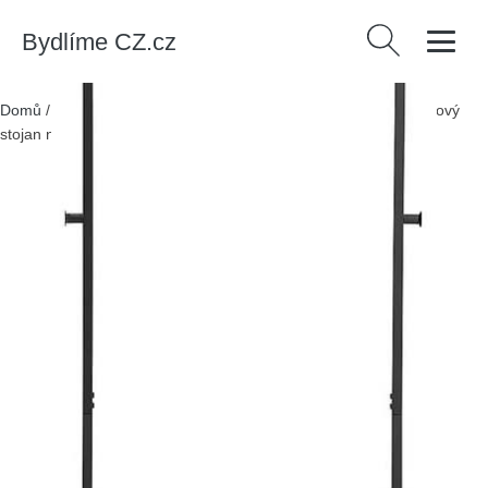
Bydlíme CZ.cz
Vyhledávání
Domů
/
Produkty
/
Nábytek
/
Komody a šatní skříně
/
Černý kovový
stojan na oblečení Kave Home Bently