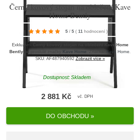
Černý kovový stojan na oblečení Kave
Home Bently
5
/
5
(
11
hodnocení
)
Exkluzivní
Černý kovový stojan na oblečení Kave Home
Bently
od proslulé značky
Kave Home
. Značka:
Kave Home
.
SKU: AF487940592
Zobrazit více »
Dostupnost:
Skladem
2 881 Kč
vč. DPH
DO OBCHODU »