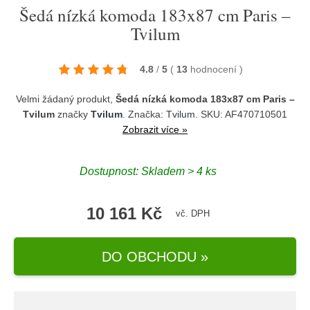
Šedá nízká komoda 183x87 cm Paris –
Tvilum
4.8
/
5
(
13
hodnocení
)
Velmi žádaný produkt,
Šedá nízká komoda 183x87 cm Paris –
Tvilum
značky
Tvilum
. Značka:
Tvilum
. SKU: AF470710501
Zobrazit více »
Dostupnost:
Skladem > 4 ks
10 161 Kč
vč. DPH
DO OBCHODU »