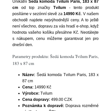
Unikátní
Šedá komoda Tvilum Paris, 183 x 87
cm
od top značky
Tvilum
- tento produkt
posíláme v sezónní slevě za
14990 Kč
. V našem
obchodě najdete nejvýhodnější ceny. A to ještě
není všechno, dopravu za vás hradí e-shop, když
hodnota vašeho košíku přesáhne Kč. Neotálejte
s nákupem, cenu můžeme garantovat jen pro
dnešní den.
Parametry produktu: Šedá komoda Tvilum Paris,
183 x 87 cm
Název:
Šedá komoda Tvilum Paris, 183 x
87 cm
Cena:
14990 Kč
Výrobce:
Tvilum
Cena dopravy:
499.00 CZK
Poznámka k dopravě:
Doprava rozměrné