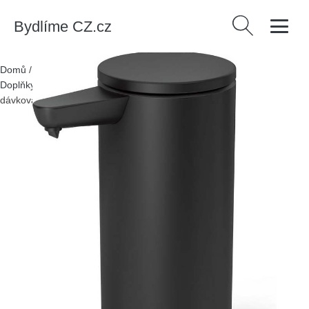
Bydlíme CZ.cz
Vyhledávání
Domů
/
Produkty
/
> Bytové doplňky > Doplňky do koupelny >
Doplňky k umyvadlu > Dávkovače
/
Černý bezdotykový ocelový
dávkovač mýdla 266 ml – simplehuman