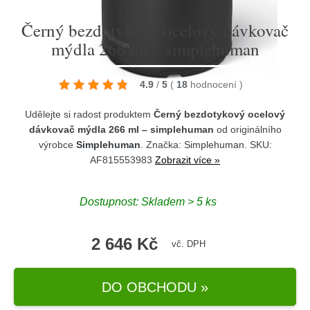
Černý bezdotykový ocelový dávkovač
mýdla 266 ml – simplehuman
4.9
/
5
(
18
hodnocení
)
Udělejte si radost produktem
Černý bezdotykový ocelový
dávkovač mýdla 266 ml – simplehuman
od originálního
výrobce
Simplehuman
. Značka:
Simplehuman
. SKU:
AF815553983
Zobrazit více »
Dostupnost:
Skladem > 5 ks
2 646 Kč
vč. DPH
DO OBCHODU »