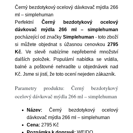
Černý bezdotykový ocelový dávkovač mýdla 266
ml – simplehuman
Perfektní
Černý bezdotykový ocelový
dávkovač mýdla 266 ml – simplehuman
pocházející od značky
Simplehuman
- toto zboží
si můžete objednat s úžasnou cenovkou
2795
Kč
. Ve slevě nabízíme nepřeberné množství
dalších položek. Populární nabídka se vrátila,
balné a poštovné nehradíte u objednávek nad
Kč. Jsme si jistí, že toto ocení nejeden zákazník.
Parametry produktu: Černý bezdotykový
ocelový dávkovač mýdla 266 ml – simplehuman
Název:
Černý bezdotykový ocelový
dávkovač mýdla 266 ml – simplehuman
Cena:
2795 Kč
Poznámka k dopravě:
WE|DO