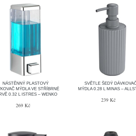
NÁSTĚNNÝ PLASTOVÝ
SVĚTLE ŠEDÝ DÁVKOVA
KOVAČ MÝDLA VE STŘÍBRNÉ
MÝDLA 0.28 L MINAS – ALL
RVĚ 0.32 L ISTRES – WENKO
239 Kč
269 Kč