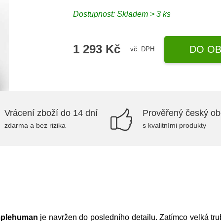
Dostupnost:
Skladem > 3 ks
1 293 Kč
DO OB
vč. DPH
Vrácení zboží do 14 dní
Prověřený český o
zdarma a bez rizika
s kvalitními produkty
mplehuman
je navržen do posledního detailu. Zatímco velká tr