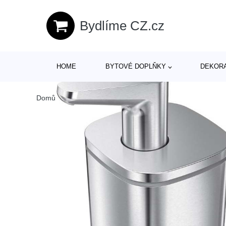
Bydlíme CZ.cz
HOME
BYTOVÉ DOPLŇKY
DEKOR
Domů
/
Produkty
/
> Bytové doplňky > Doplňky do koupeln