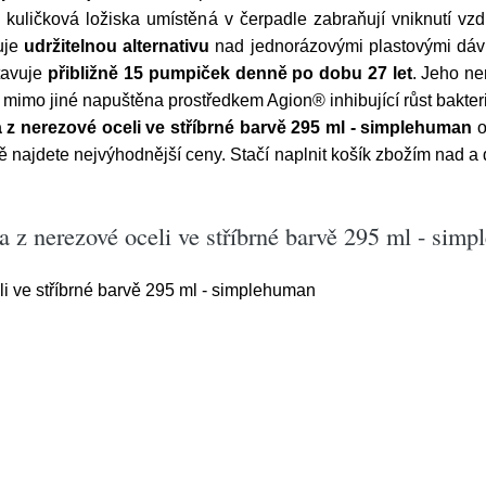
, kuličková ložiska umístěná v čerpadle zabraňují vniknutí v
uje
udržitelnou alternativu
nad jednorázovými plastovými dávk
tavuje
přibližně 15 pumpiček denně po dobu 27 let
. Jeho ne
e mimo jiné napuštěna prostředkem Agion®️ inhibující růst bakterií
z nerezové oceli ve stříbrné barvě 295 ml - simplehuman
o
 najdete nejvýhodnější ceny. Stačí naplnit košík zbožím nad 
 z nerezové oceli ve stříbrné barvě 295 ml - sim
 ve stříbrné barvě 295 ml - simplehuman