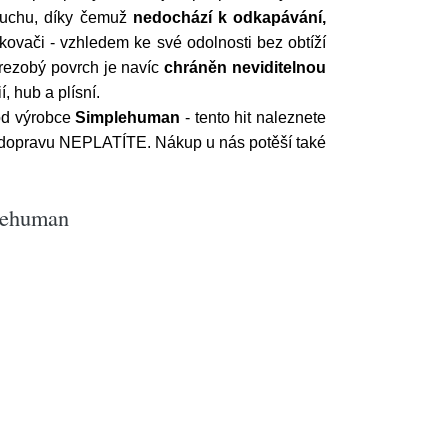
zduchu, díky čemuž
nedochází k odkapávání,
ovači - vzhledem ke své odolnosti bez obtíží
rezobý povrch je navíc
chráněn neviditelnou
, hub a plísní.
d výrobce
Simplehuman
- tento hit naleznete
a dopravu NEPLATÍTE. Nákup u nás potěší také
plehuman