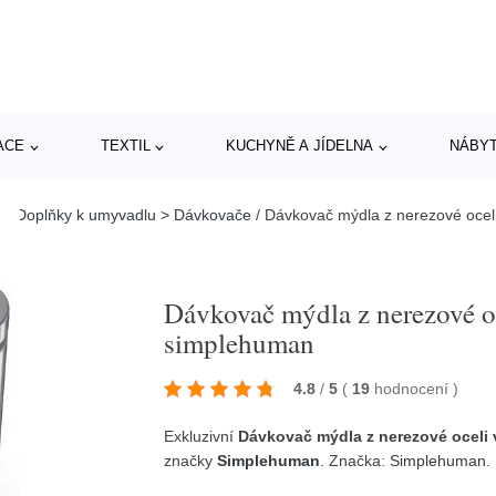
ACE
TEXTIL
KUCHYNĚ A JÍDELNA
NÁBY
y > Doplňky k umyvadlu > Dávkovače
/
Dávkovač mýdla z nerezové oceli
Dávkovač mýdla z nerezové oc
simplehuman
4.8
/
5
(
19
hodnocení
)
Exkluzivní
Dávkovač mýdla z nerezové oceli 
značky
Simplehuman
. Značka:
Simplehuman
.