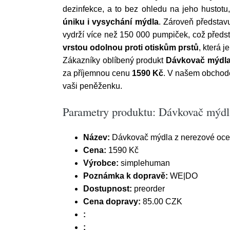
dezinfekce, a to bez ohledu na jeho hustotu
úniku i vysychání mýdla
. Zároveň představ
vydrží více než 150 000 pumpiček, což předs
vrstou odolnou proti otiskům prstů
, která j
Zákazníky oblíbený produkt
Dávkovač mýdla 
za příjemnou cenu
1590 Kč
. V našem obchodě
vaši peněženku.
Parametry produktu: Dávkovač mýdla
Název:
Dávkovač mýdla z nerezové oceli
Cena:
1590 Kč
Výrobce:
simplehuman
Poznámka k dopravě:
WE|DO
Dostupnost:
preorder
Cena dopravy:
85.00 CZK
:
: