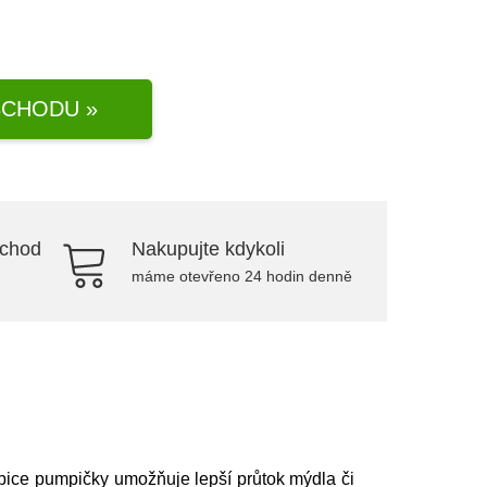
CHODU »
bchod
Nakupujte kdykoli
máme otevřeno 24 hodin denně
ubice pumpičky umožňuje lepší průtok mýdla či