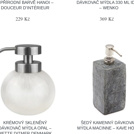
 PŘÍRODNÍ BARVĚ HANOI –
DÁVKOVAČ MÝDLA 330 ML I
DOUCEUR D'INTÉRIEUR
– WENKO
229 Kč
369 Kč
KRÉMOVÝ SKLENĚNÝ
ŠEDÝ KAMENNÝ DÁVKOV
DÁVKOVAČ MÝDLA OPAL –
MÝDLA MACINNE – KAVE H
METTE DITMER DENMARK