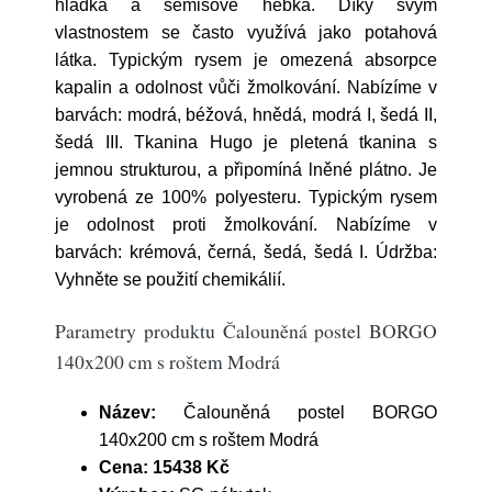
hladká a semišově hebká. Díky svým
vlastnostem se často využívá jako potahová
látka. Typickým rysem je omezená absorpce
kapalin a odolnost vůči žmolkování. Nabízíme v
barvách: modrá, béžová, hnědá, modrá I, šedá II,
šedá III. Tkanina Hugo je pletená tkanina s
jemnou strukturou, a připomíná lněné plátno. Je
vyrobená ze 100% polyesteru. Typickým rysem
je odolnost proti žmolkování. Nabízíme v
barvách: krémová, černá, šedá, šedá I. Údržba:
Vyhněte se použití chemikálií.
Parametry produktu Čalouněná postel BORGO
140x200 cm s roštem Modrá
Název:
Čalouněná postel BORGO
140x200 cm s roštem Modrá
Cena:
15438 Kč