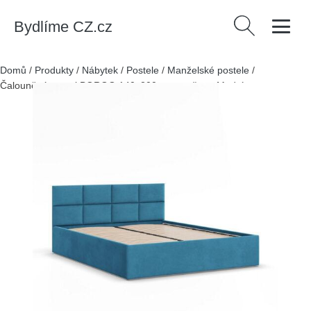
Bydlíme CZ.cz
Vyhledávání
Domů
/
Produkty
/
Nábytek
/
Postele
/
Manželské postele
/
Čalouněná postel BORGO 140x200 cm s roštem Modrá