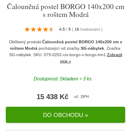
Čalouněná postel BORGO 140x200 cm
s roštem Modrá
4.5
/
5
(
16
hodnocení
)
Oblíbený produkt
Čalouněná postel BORGO 140x200 cm s
roštem Modrá
pocházející od značky
SG-nábytek
. Značka:
SG-nábytek
. SKU: 079-0202-cis-borgo-v-borgo-trin1
Zobrazit
více »
Dostupnost:
Skladem > 3 ks
15 438 Kč
vč. DPH
DO OBCHODU »