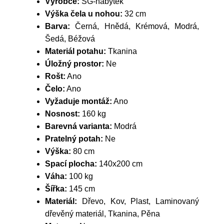
Výrobce:
SG-nábytek
Výška čela u nohou:
32 cm
Barva:
Černá, Hnědá, Krémová, Modrá,
Šedá, Béžová
Materiál potahu:
Tkanina
Úložný prostor:
Ne
Rošt:
Ano
Čelo:
Ano
Vyžaduje montáž:
Ano
Nosnost:
160 kg
Barevná varianta:
Modrá
Pratelný potah:
Ne
Výška:
80 cm
Spací plocha:
140x200 cm
Váha:
100 kg
Šířka:
145 cm
Materiál:
Dřevo, Kov, Plast, Laminovaný
dřevěný materiál, Tkanina, Pěna