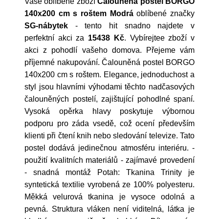
Vaše oblíbené zboží
Čalouněná postel BORGO
140x200 cm s roštem Modrá
oblíbené značky
SG-nábytek
- tento hit snadno najdete v
perfektní akci za
15438 Kč
. Vybírejtee zboží v
akci z pohodlí vašeho domova. Přejeme vám
příjemné nakupování. Čalouněná postel BORGO
140x200 cm s roštem. Elegance, jednoduchost a
styl jsou hlavními výhodami těchto nadčasových
čalouněných postelí, zajištující pohodlné spaní.
Vysoká opěrka hlavy poskytuje výbornou
podporu pro záda vsedě, což ocení především
klienti při čtení knih nebo sledování televize. Tato
postel dodává jedinečnou atmosféru interiéru. -
použití kvalitních materiálů - zajímavé provedení
- snadná montáž Potah: Tkanina Trinity je
syntetická textilie vyrobená ze 100% polyesteru.
Měkká velurová tkanina je vysoce odolná a
pevná. Struktura vláken není viditelná, látka je