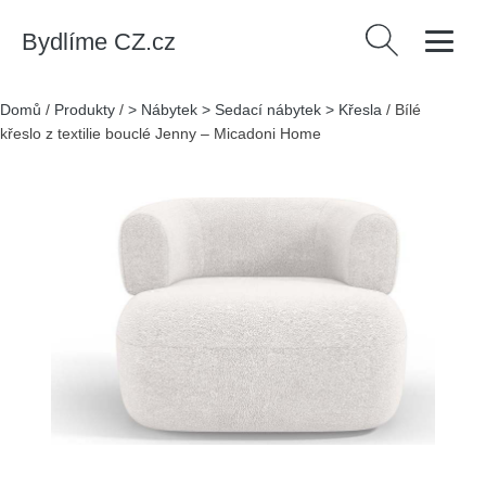
Bydlíme CZ.cz
Vyhledávání
Domů
/
Produkty
/
> Nábytek > Sedací nábytek > Křesla
/
Bílé
křeslo z textilie bouclé Jenny – Micadoni Home