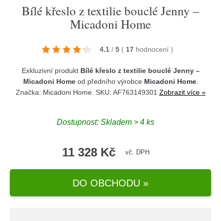
Bílé křeslo z textilie bouclé Jenny –
Micadoni Home
4.1
/
5
(
17
hodnocení
)
Exkluzivní produkt
Bílé křeslo z textilie bouclé Jenny –
Micadoni Home
od předního výrobce
Micadoni Home
.
Značka:
Micadoni Home
. SKU: AF763149301
Zobrazit více »
Dostupnost:
Skladem > 4 ks
11 328 Kč
vč. DPH
DO OBCHODU »