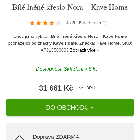
Bílé lněné křeslo Nora – Kave Home
4
/
5
(
5
hodnocení
)
Dnes jsme vybrali:
Bílé lněné křeslo Nora – Kave Home
pocházející od značky
Kave Home
. Značka:
Kave Home
. SKU:
AF819509095
Zobrazit více »
Dostupnost:
Skladem > 5 ks
31 661 Kč
vč. DPH
DO OBCHODU »
Doprava ZDARMA