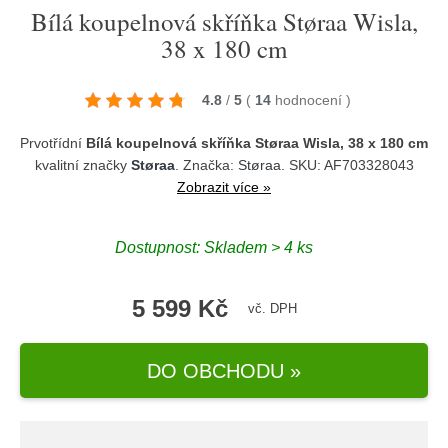
Bílá koupelnová skříňka Støraa Wisla,
38 x 180 cm
4.8
/
5
(
14
hodnocení
)
Prvotřídní
Bílá koupelnová skříňka Støraa Wisla, 38 x 180 cm
kvalitní značky
Støraa
. Značka:
Støraa
. SKU: AF703328043
Zobrazit více »
Dostupnost:
Skladem > 4 ks
5 599 Kč
vč. DPH
DO OBCHODU »