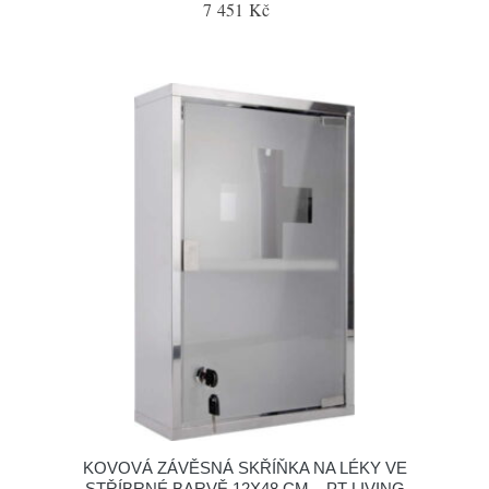
7 451 Kč
KOVOVÁ ZÁVĚSNÁ SKŘÍŇKA NA LÉKY VE
STŘÍBRNÉ BARVĚ 12X48 CM – PT LIVING