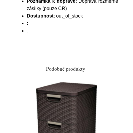
Poznámka k dopravě:
Doprava rozměrné
zásilky (pouze ČR)
Dostupnost:
out_of_stock
:
:
Podobné produkty