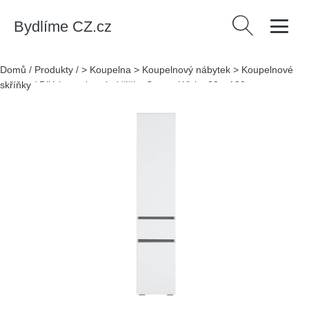
Bydlíme CZ.cz
Vyhledávání
Domů
/
Produkty
/
> Koupelna > Koupelnový nábytek > Koupelnové
skříňky
/
Bílá koupelnová skříňka Støraa Wisla, 38 x 180 cm