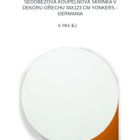
ŠEDOBÉŽOVÁ KOUPELNOVÁ SKŘÍŇKA V
DEKORU OŘECHU 34X123 CM YONKERS -
GERMANIA
6 984 Kč