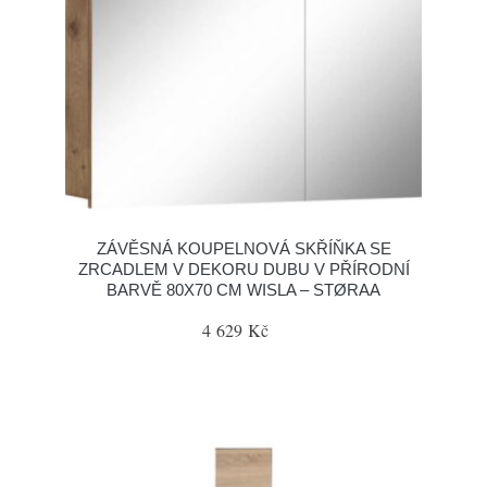
ZÁVĚSNÁ KOUPELNOVÁ SKŘÍŇKA SE
ZRCADLEM V DEKORU DUBU V PŘÍRODNÍ
BARVĚ 80X70 CM WISLA – STØRAA
4 629 Kč