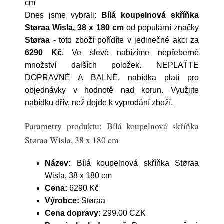
cm
Dnes jsme vybrali:
Bílá koupelnová skříňka
Støraa Wisla, 38 x 180 cm
od populární značky
Støraa
- toto zboží pořídíte v jedinečné akci za
6290 Kč
. Ve slevě nabízíme nepřeberné
množství dalších položek. NEPLAŤTE
DOPRAVNÉ A BALNÉ, nabídka platí pro
objednávky v hodnotě nad korun. Využijte
nabídku dřív, než dojde k vyprodání zboží.
Parametry produktu: Bílá koupelnová skříňka
Støraa Wisla, 38 x 180 cm
Název:
Bílá koupelnová skříňka Støraa
Wisla, 38 x 180 cm
Cena:
6290 Kč
Výrobce:
Støraa
Cena dopravy:
299.00 CZK