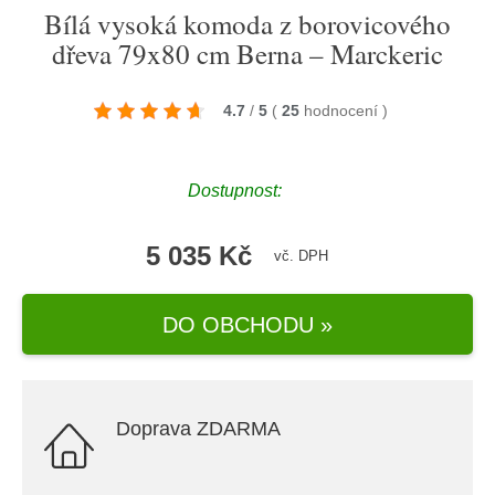
Bílá vysoká komoda z borovicového
dřeva 79x80 cm Berna – Marckeric
4.7
/
5
(
25
hodnocení
)
Dostupnost:
5 035 Kč
vč. DPH
DO OBCHODU »
Doprava ZDARMA