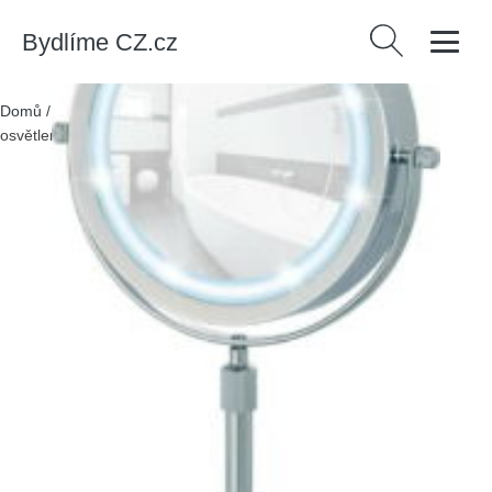
Bydlíme CZ.cz
Vyhledávání
Domů
/
Produkty
/
Dekorace
/
Kosmetické zvětšovací zrcadlo s
osvětlením (5x) ø 13,5 cm Lumi – Wenko