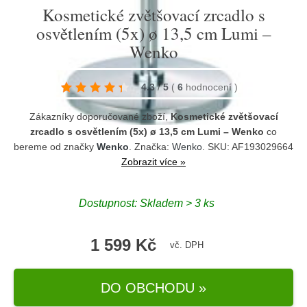
Kosmetické zvětšovací zrcadlo s
osvětlením (5x) ø 13,5 cm Lumi –
Wenko
4.3
/
5
(
6
hodnocení
)
Zákazníky doporučované zboží,
Kosmetické zvětšovací
zrcadlo s osvětlením (5x) ø 13,5 cm Lumi – Wenko
co
bereme od značky
Wenko
. Značka:
Wenko
. SKU: AF193029664
Zobrazit více »
Dostupnost:
Skladem > 3 ks
1 599 Kč
vč. DPH
DO OBCHODU »