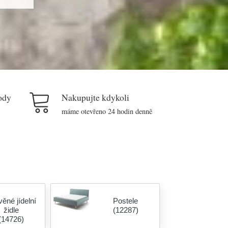
ody
Nakupujte kdykoli
máme otevřeno 24 hodin denně
ěné jídelní
Postele
židle
(12287)
(14726)