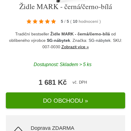
Židle MARK - černá/černo-bílá
5
/
5
(
10
hodnocení
)
Tradiční bestseller
Židle MARK - černá/černo-bílá
od
oblíbeného výrobce
SG-nábytek
. Značka:
SG-nábytek
. SKU:
007-0030
Zobrazit více »
Dostupnost:
Skladem > 5 ks
1 681 Kč
vč. DPH
DO OBCHODU »
Doprava ZDARMA