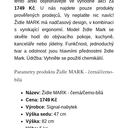
tento artikl objednávejte ve výhodné akci za
1749 Kč
. U nás najdete pouze produkty
prověřených prodejců, Vy neplatíte nic navíc!
Židle MARK má nadčasový design, v kombinaci
s vynikající ergonomií. Model židle Mark se
skvěle hodí do obývacího pokoje, kuchyně,
kanceláře nebo jídelny. Funkčnost, jednoduchý
tvar a odolnost jsou hlavními přednostmi židle
Mark. Údržba: Vyhněte se použití chemikálií.
Parametry produktu Židle MARK - černá/černo-
bílá
Název:
Židle MARK - černá/černo-bílá
Cena:
1749 Kč
Výrobce:
Signal-nabytek
Výška sedu:
47 cm
Výška:
82 cm