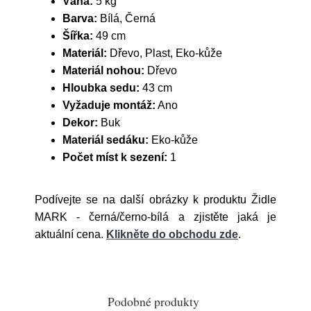
Váha:
5 kg
Barva:
Bílá, Černá
Šířka:
49 cm
Materiál:
Dřevo, Plast, Eko-kůže
Materiál nohou:
Dřevo
Hloubka sedu:
43 cm
Vyžaduje montáž:
Ano
Dekor:
Buk
Materiál sedáku:
Eko-kůže
Počet míst k sezení:
1
Podívejte se na další obrázky k produktu Židle
MARK - černá/černo-bílá a zjistěte jaká je
aktuální cena.
Klikněte do obchodu zde
.
Podobné produkty