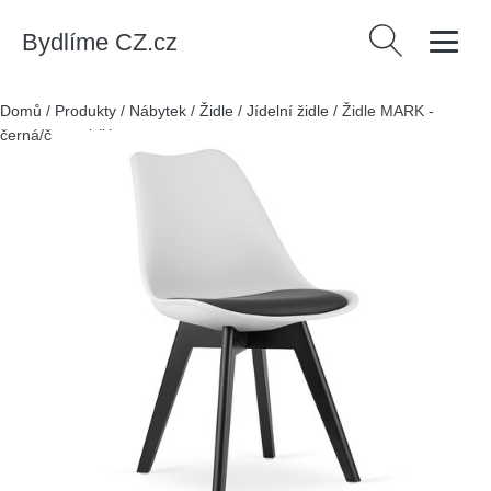
Bydlíme CZ.cz
Vyhledávání
Domů
/
Produkty
/
Nábytek
/
Židle
/
Jídelní židle
/
Židle MARK -
černá/černo-bílá