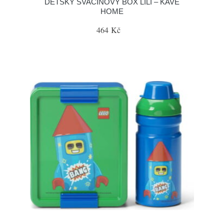
DĚTSKÝ SVAČINOVÝ BOX LILI – KAVE
HOME
464 Kč