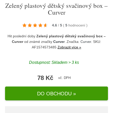
Zelený plastový dětský svačinový box –
Curver
4.6
/
5
(
5
hodnocení
)
Hit poslední doby
Zelený plastový dětský svačinový box –
Curver
od známé značky
Curver
. Značka:
Curver
. SKU:
AF1574573485
Zobrazit více »
Dostupnost:
Skladem > 3 ks
78 Kč
vč. DPH
DO OBCHODU »