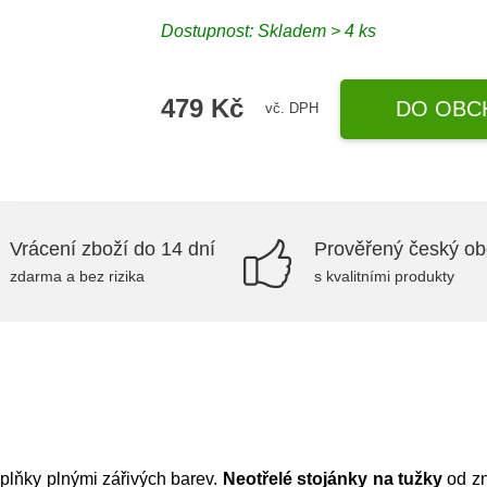
Dostupnost:
Skladem > 4 ks
479 Kč
DO OBC
vč. DPH
Vrácení zboží do 14 dní
Prověřený český o
zdarma a bez rizika
s kvalitními produkty
oplňky plnými zářivých barev.
Neotřelé stojánky na tužky
od zn