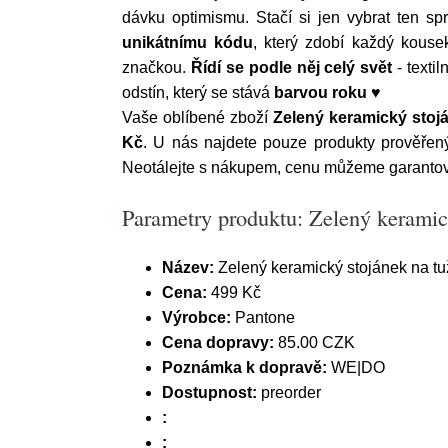
dávku optimismu. Stačí si jen vybrat ten sp
unikátnímu kódu
, který zdobí každý kouse
značkou.
Řídí se podle něj celý svět
- textil
odstín, který se stává
barvou roku
♥
Vaše oblíbené zboží
Zelený keramický stoj
Kč
. U nás najdete pouze produkty prověř
Neotálejte s nákupem, cenu můžeme garantova
Parametry produktu: Zelený keramic
Název:
Zelený keramický stojánek na t
Cena:
499 Kč
Výrobce:
Pantone
Cena dopravy:
85.00 CZK
Poznámka k dopravě:
WE|DO
Dostupnost:
preorder
:
: