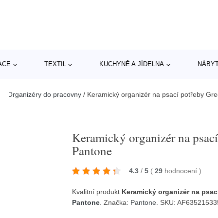
ACE
TEXTIL
KUCHYNĚ A JÍDELNA
NÁBY
 > Organizéry do pracovny
/
Keramický organizér na psací potřeby Gr
Keramický organizér na psac
Pantone
4.3
/
5
(
29
hodnocení
)
Kvalitní produkt
Keramický organizér na psac
Pantone
. Značka:
Pantone
. SKU: AF6352153