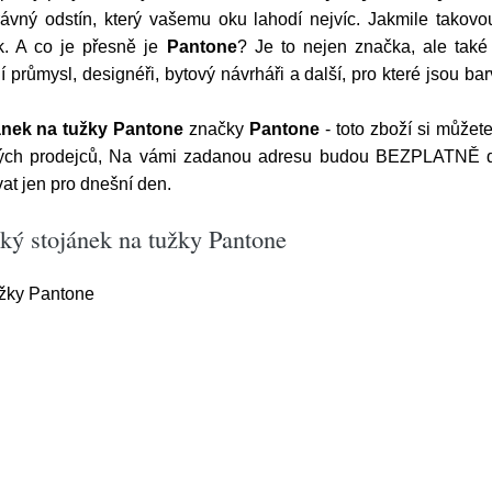
rávný odstín, který vašemu oku lahodí nejvíc. Jakmile takovou
k. A co je přesně je
Pantone
? Je to nejen značka, ale také
ní průmysl, designéři, bytový návrháři a další, pro které jsou ba
ánek na tužky Pantone
značky
Pantone
- toto zboží si můžet
ených prodejců, Na vámi zadanou adresu budou BEZPLATNĚ d
t jen pro dnešní den.
ký stojánek na tužky Pantone
užky Pantone