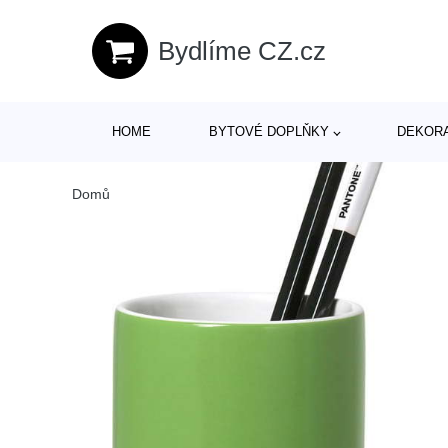
Bydlíme CZ.cz
HOME
BYTOVÉ DOPLŇKY
DEKOR
Domů
/
Produkty
/
> Bytové doplňky > Doplňky do pracovny