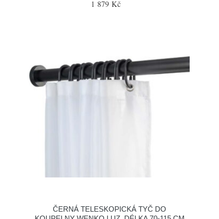
1 879 Kč
ČERNÁ TELESKOPICKÁ TYČ DO
KOUPELNY WENKO LUZ, DÉLKA 70-115 CM