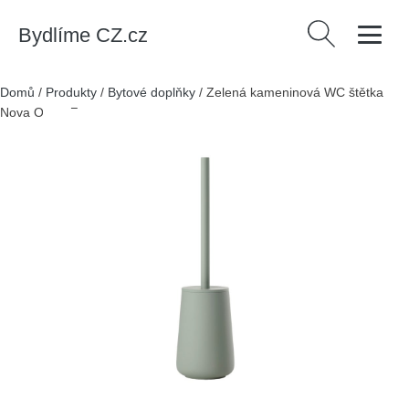
Bydlíme CZ.cz
Vyhledávání
Domů
/
Produkty
/
Bytové doplňky
/
Zelená kameninová WC štětka
Nova One - Zone