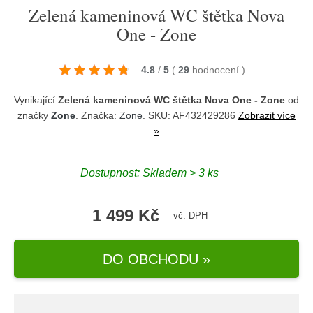
Zelená kameninová WC štětka Nova
One - Zone
4.8
/
5
(
29
hodnocení
)
Vynikající
Zelená kameninová WC štětka Nova One - Zone
od
značky
Zone
. Značka:
Zone
. SKU: AF432429286
Zobrazit více
»
Dostupnost:
Skladem > 3 ks
1 499 Kč
vč. DPH
DO OBCHODU »