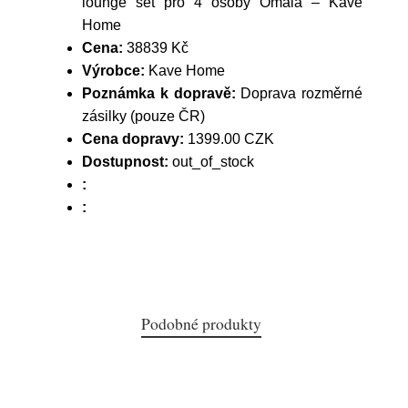
lounge set pro 4 osoby Omala – Kave
Home
Cena:
38839 Kč
Výrobce:
Kave Home
Poznámka k dopravě:
Doprava rozměrné
zásilky (pouze ČR)
Cena dopravy:
1399.00 CZK
Dostupnost:
out_of_stock
:
:
Podobné produkty