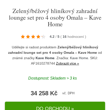
Zelený/béžový hliníkový zahradní
lounge set pro 4 osoby Omala – Kave
Home
4.2
/
5
(
16
hodnocení
)
Udělejte si radost produktem
Zelený/béžový hliníkový
zahradní lounge set pro 4 osoby Omala – Kave Home
od
známé značky
Kave Home
. Značka:
Kave Home
. SKU:
AF1610278744
Zobrazit více »
Dostupnost:
Skladem > 3 ks
34 258 Kč
vč. DPH
DO OBCHODU »