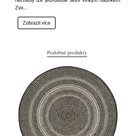
nečistoty lze jednoduše setřít vlhkým hadříkem.
Zvo
...
Zobrazit více
Podobné produkty