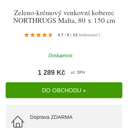
Zeleno-krémový venkovní koberec
NORTHRUGS Malta, 80 x 150 cm
4.7
/
5
(
13
hodnocení
)
Dostupnost:
1 289 Kč
vč. DPH
DO OBCHODU »
Doprava ZDARMA