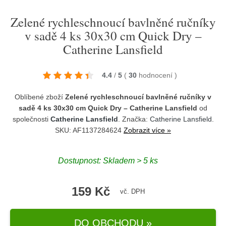
Zelené rychleschnoucí bavlněné ručníky
v sadě 4 ks 30x30 cm Quick Dry –
Catherine Lansfield
4.4
/
5
(
30
hodnocení
)
Oblíbené zboží
Zelené rychleschnoucí bavlněné ručníky v
sadě 4 ks 30x30 cm Quick Dry – Catherine Lansfield
od
společnosti
Catherine Lansfield
. Značka:
Catherine Lansfield
.
SKU: AF1137284624
Zobrazit více »
Dostupnost:
Skladem > 5 ks
159 Kč
vč. DPH
DO OBCHODU »