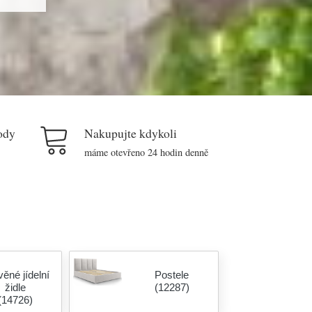
ody
Nakupujte kdykoli
máme otevřeno 24 hodin denně
ěné jídelní
Postele
židle
(12287)
(14726)