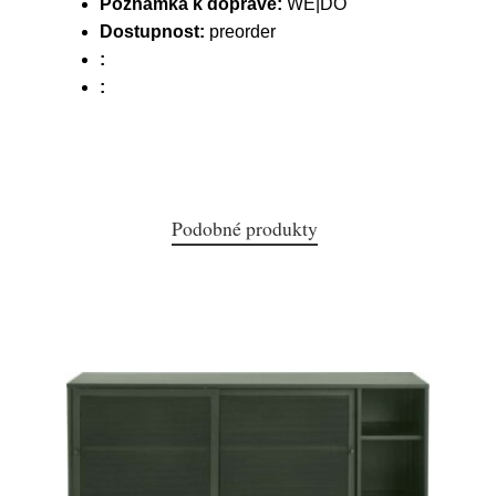
Poznámka k dopravě:
WE|DO
Dostupnost:
preorder
:
:
Podobné produkty