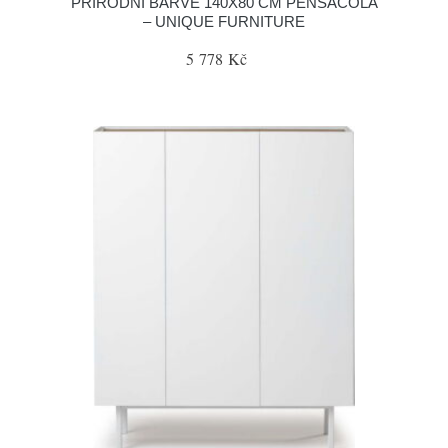
PŘÍRODNÍ BARVĚ 140X80 CM PENSACOLA
– UNIQUE FURNITURE
5 778 Kč