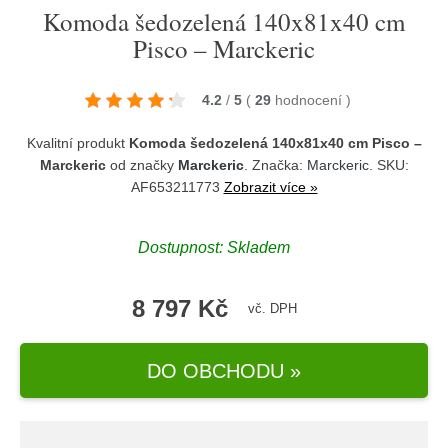
Komoda šedozelená 140x81x40 cm
Pisco – Marckeric
4.2
/
5
(
29
hodnocení
)
Kvalitní produkt
Komoda šedozelená 140x81x40 cm Pisco –
Marckeric
od značky
Marckeric
. Značka:
Marckeric
. SKU:
AF653211773
Zobrazit více »
Dostupnost:
Skladem
8 797 Kč
vč. DPH
DO OBCHODU »